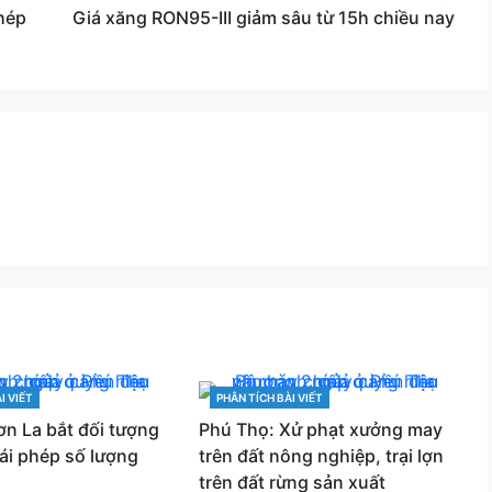
hép
Giá xăng RON95-III giảm sâu từ 15h chiều nay
I VIẾT
PHÂN TÍCH BÀI VIẾT
CATEGORIES
n La bắt đối tượng
Phú Thọ: Xử phạt xưởng may
ái phép số lượng
trên đất nông nghiệp, trại lợn
trên đất rừng sản xuất