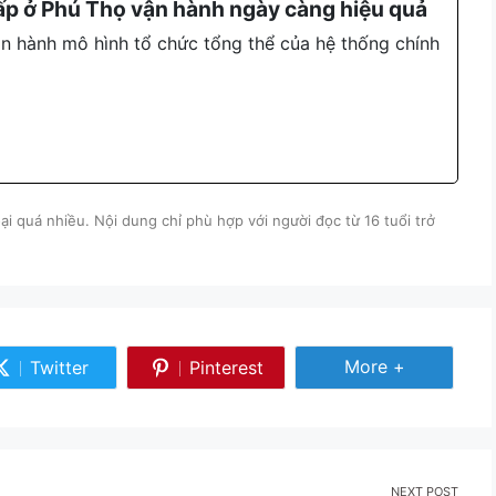
ấp ở Phú Thọ vận hành ngày càng hiệu quả
n hành mô hình tổ chức tổng thể của hệ thống chính
i quá nhiều. Nội dung chỉ phù hợp với người đọc từ 16 tuổi trở
Share More
More +
Twitter
Pinterest
Share
Share
on
on
Twitter
Pinterest
NEXT POST