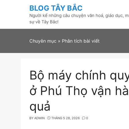
Skip
BLOG TÂY BẮC
to
Người kể những câu chuyện văn hoá, giáo dục, mô
content
sự về Tây Bắc!
Chuyên mục
»
Phân tích bài viết
Bộ máy chính qu
ở Phú Thọ vận hà
quả
BY
ADMIN
THÁNG 5 28, 2026
0