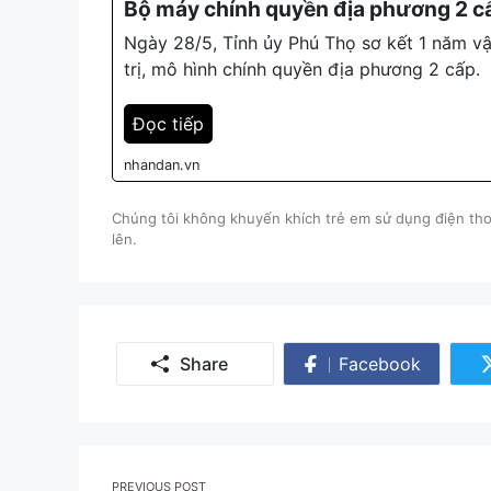
Bộ máy chính quyền địa phương 2 c
Ngày 28/5, Tỉnh ủy Phú Thọ sơ kết 1 năm vậ
trị, mô hình chính quyền địa phương 2 cấp.
Đọc tiếp
nhandan.vn
Chúng tôi không khuyến khích trẻ em sử dụng điện thoạ
lên.
Share
Facebook
Share
on
Facebook
Post
PREVIOUS POST