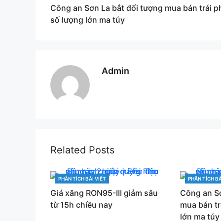
Công an Sơn La bắt đối tượng mua bán trái p
navigation
số lượng lớn ma túy
Admin
Related Posts
PHÂN TÍCH BÀI VIẾT
PHÂN TÍCH BÀ
CATEGORIES
CATEGORIES
Giá xăng RON95-III giảm sâu
Công an Sơ
từ 15h chiều nay
mua bán tr
lớn ma túy