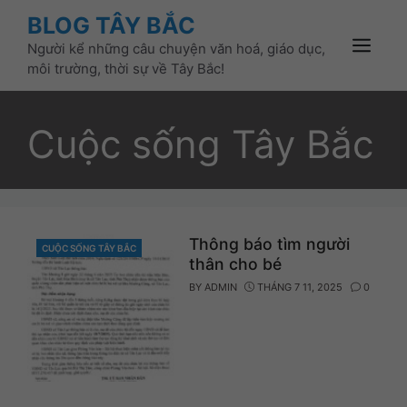
Skip
BLOG TÂY BẮC
to
Người kể những câu chuyện văn hoá, giáo dục,
content
Menu
môi trường, thời sự về Tây Bắc!
Cuộc sống Tây Bắc
Thông báo tìm người
CUỘC SỐNG TÂY BẮC
CATEGORIES
thân cho bé
BY
ADMIN
THÁNG 7 11, 2025
0