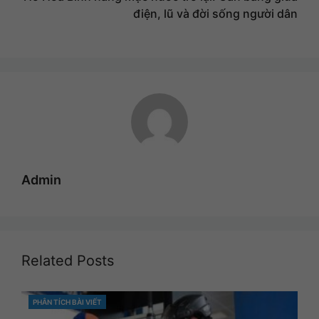
điện, lũ và đời sống người dân
Admin
Related Posts
PHÂN TÍCH BÀI VIẾT
CATEGORIES