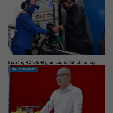
Giá xăng RON95-III giảm sâu từ 15h chiều nay
PHÂN TÍCH BÀI VIẾT
CATEGORIES