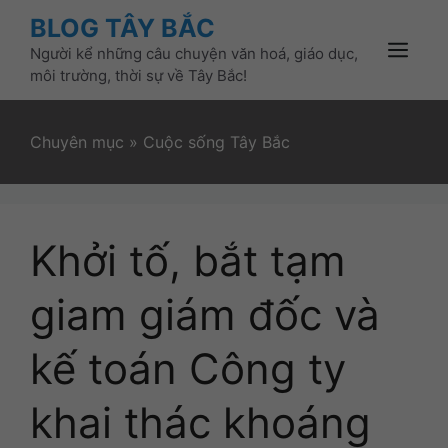
Skip
BLOG TÂY BẮC
to
Người kể những câu chuyện văn hoá, giáo dục,
content
Menu
môi trường, thời sự về Tây Bắc!
Chuyên mục
»
Cuộc sống Tây Bắc
Khởi tố, bắt tạm
giam giám đốc và
kế toán Công ty
khai thác khoáng