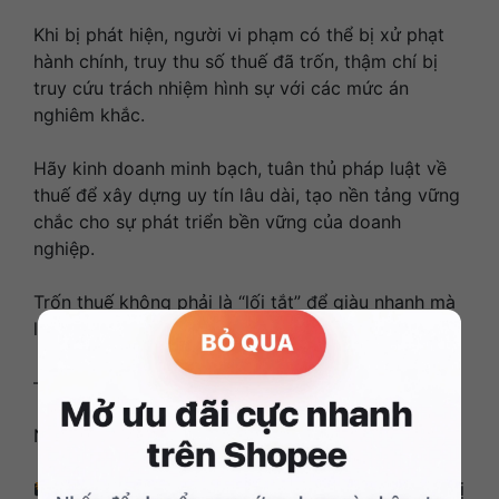
Khi bị phát hiện, người vi phạm có thể bị xử phạt
hành chính, truy thu số thuế đã trốn, thậm chí bị
truy cứu trách nhiệm hình sự với các mức án
nghiêm khắc.
Hãy kinh doanh minh bạch, tuân thủ pháp luật về
thuế để xây dựng uy tín lâu dài, tạo nền tảng vững
chắc cho sự phát triển bền vững của doanh
nghiệp.
Trốn thuế không phải là “lối tắt” để giàu nhanh mà
là con đường ngắn nhất dẫn tới vòng lao lý.
——
Nguồn: Phòng Cảnh sát kinh tế
Hình ảnh Cơ quan Công an thực hiện lệnh bắt bị