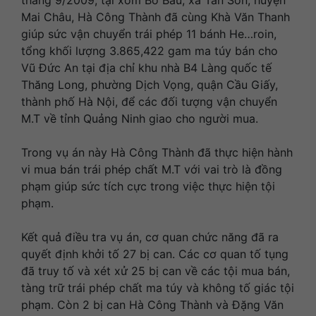
tháng 9/2009, tại xóm Bò Báu, xã Tân Sơn, huyện
Mai Châu, Hà Công Thành đã cùng Khà Văn Thanh
giúp sức vận chuyển trái phép 11 bánh He…roin,
tổng khối lượng 3.865,422 gam ma túy bán cho
Vũ Đức An tại địa chỉ khu nhà B4 Làng quốc tế
Thăng Long, phường Dịch Vọng, quận Cầu Giấy,
thành phố Hà Nội, để các đối tượng vận chuyển
M.T về tỉnh Quảng Ninh giao cho người mua.
Trong vụ án này Hà Công Thành đã thực hiện hành
vi mua bán trái phép chất M.T với vai trò là đồng
phạm giúp sức tích cực trong việc thực hiện tội
phạm.
Kết quả điều tra vụ án, cơ quan chức năng đã ra
quyết định khởi tố 27 bị can. Các cơ quan tố tụng
đã truy tố và xét xử 25 bị can về các tội mua bán,
tàng trữ trái phép chất ma túy và không tố giác tội
phạm. Còn 2 bị can Hà Công Thành và Đặng Văn