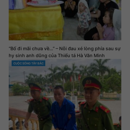
“Bố đi mãi chưa về…” – Nỗi đau xé lòng phía sau sự
hy sinh anh dũng của Thiếu tá Hà Văn Minh
CUỘC SỐNG TÂY BẮC
CATEGORIES