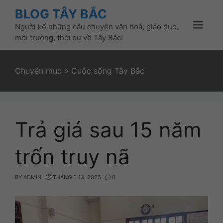
Skip
BLOG TÂY BẮC
to
Người kể những câu chuyện văn hoá, giáo dục,
content
Menu
môi trường, thời sự về Tây Bắc!
Chuyên mục
»
Cuộc sống Tây Bắc
Trả giá sau 15 năm
trốn truy nã
BY
ADMIN
THÁNG 6 13, 2025
0