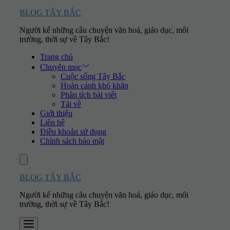
Skip
BLOG TÂY BẮC
to
Người kể những câu chuyện văn hoá, giáo dục, môi
content
trường, thời sự về Tây Bắc!
Trang chủ
Chuyên mục
Cuộc sống Tây Bắc
Hoàn cảnh khó khăn
Phân tích bài viết
Tải về
Giới thiệu
Liên hệ
Điều khoản sử dụng
Chính sách bảo mật
Account
BLOG TÂY BẮC
Người kể những câu chuyện văn hoá, giáo dục, môi
trường, thời sự về Tây Bắc!