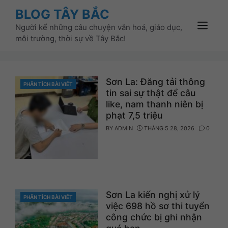
Skip
BLOG TÂY BẮC
to
Người kể những câu chuyện văn hoá, giáo dục,
content
Menu
môi trường, thời sự về Tây Bắc!
Sơn La: Đăng tải thông
PHÂN TÍCH BÀI VIẾT
CATEGORIES
tin sai sự thật để câu
like, nam thanh niên bị
phạt 7,5 triệu
BY
ADMIN
THÁNG 5 28, 2026
0
Sơn La kiến nghị xử lý
PHÂN TÍCH BÀI VIẾT
CATEGORIES
việc 698 hồ sơ thi tuyển
công chức bị ghi nhận