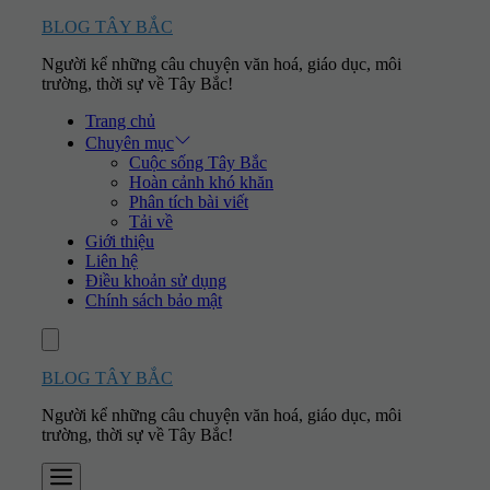
Skip
BLOG TÂY BẮC
to
Người kể những câu chuyện văn hoá, giáo dục, môi
content
trường, thời sự về Tây Bắc!
Trang chủ
Chuyên mục
Cuộc sống Tây Bắc
Hoàn cảnh khó khăn
Phân tích bài viết
Tải về
Giới thiệu
Liên hệ
Điều khoản sử dụng
Chính sách bảo mật
Account
BLOG TÂY BẮC
Người kể những câu chuyện văn hoá, giáo dục, môi
trường, thời sự về Tây Bắc!