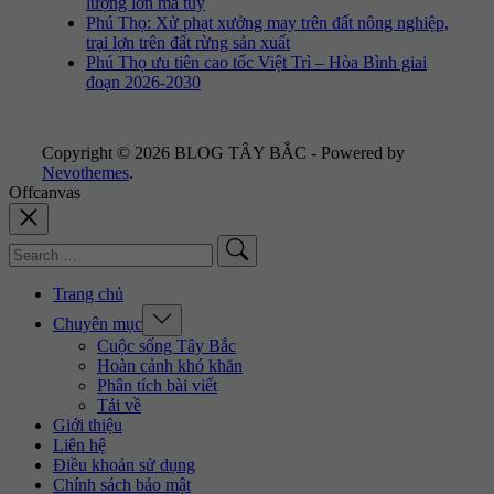
lượng lớn ma túy
Phú Thọ: Xử phạt xưởng may trên đất nông nghiệp,
trại lợn trên đất rừng sản xuất
Phú Thọ ưu tiên cao tốc Việt Trì – Hòa Bình giai
đoạn 2026-2030
Copyright © 2026 BLOG TÂY BẮC - Powered by
Nevothemes
.
Offcanvas
Search
for:
Trang chủ
Expand
Chuyên mục
/
Cuộc sống Tây Bắc
Collapse
Hoàn cảnh khó khăn
Phân tích bài viết
Tải về
Giới thiệu
Liên hệ
Điều khoản sử dụng
Chính sách bảo mật