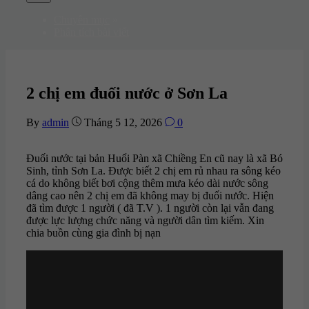
Menu
Chuyên mục
»
Phân tích bài viết
2 chị em đuối nước ở Sơn La
By
admin
Tháng 5 12, 2026
0
Đuối nước tại bản Huổi Pàn xã Chiềng En cũ nay là xã Bó
Sinh, tỉnh Sơn La. Được biết 2 chị em rủ nhau ra sông kéo
cá do không biết bơi cộng thêm mưa kéo dài nước sông
dâng cao nên 2 chị em đã không may bị đuối nước. Hiện
đã tìm được 1 người ( đã T.V ). 1 người còn lại vẫn đang
được lực lượng chức năng và người dân tìm kiếm. Xin
chia buồn cùng gia đình bị nạn