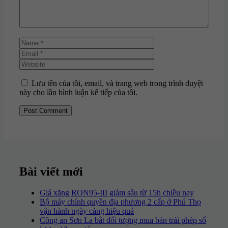
Name
Email
Website
Lưu tên của tôi, email, và trang web trong trình duyệt
này cho lần bình luận kế tiếp của tôi.
Bài viết mới
Giá xăng RON95-III giảm sâu từ 15h chiều nay
Bộ máy chính quyền địa phương 2 cấp ở Phú Thọ
vận hành ngày càng hiệu quả
Công an Sơn La bắt đối tượng mua bán trái phép số