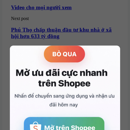
navigation
Video cho mọi người xem
Next post
Phú Thọ chấp thuận đầu tư khu nhà ở xã
hội hơn 633 tỷ đồng
admin
Related Posts