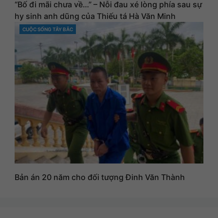
“Bố đi mãi chưa về…” – Nỗi đau xé lòng phía sau sự
hy sinh anh dũng của Thiếu tá Hà Văn Minh
CUỘC SỐNG TÂY BẮC
CATEGORIES
Bản án 20 năm cho đối tượng Đinh Văn Thành