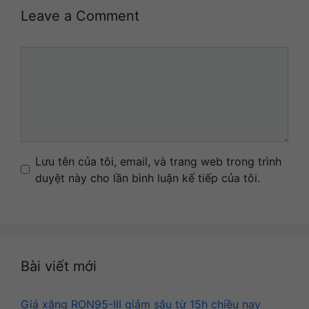
Leave a Comment
Comment
Name
Email
Website
Lưu tên của tôi, email, và trang web trong trình
duyệt này cho lần bình luận kế tiếp của tôi.
Bài viết mới
Giá xăng RON95-III giảm sâu từ 15h chiều nay