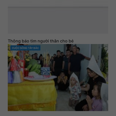
Thông báo tìm người thân cho bé
CUỘC SỐNG TÂY BẮC
CATEGORIES