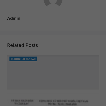
Admin
Related Posts
CUỘC SỐNG TÂY BẮC
CATEGORIES