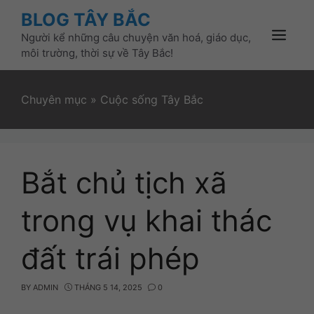
Skip
BLOG TÂY BẮC
to
Người kể những câu chuyện văn hoá, giáo dục,
content
Menu
môi trường, thời sự về Tây Bắc!
Chuyên mục
»
Cuộc sống Tây Bắc
Bắt chủ tịch xã
trong vụ khai thác
đất trái phép
BY
ADMIN
THÁNG 5 14, 2025
0