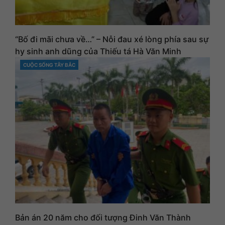
“Bố đi mãi chưa về…” – Nỗi đau xé lòng phía sau sự
hy sinh anh dũng của Thiếu tá Hà Văn Minh
CUỘC SỐNG TÂY BẮC
CATEGORIES
Bản án 20 năm cho đối tượng Đinh Văn Thành