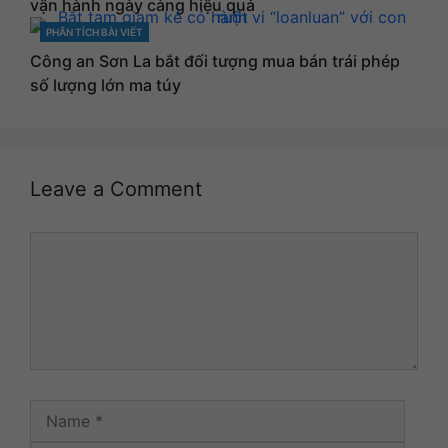
vận hành ngày càng hiệu quả
PHÂN TÍCH BÀI VIẾT
CATEGORIES
Công an Sơn La bắt đối tượng mua bán trái phép
số lượng lớn ma túy
Leave a Comment
Comment
Name
Email