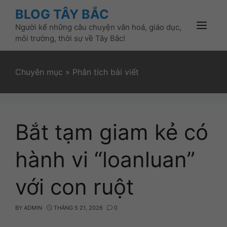
Skip
BLOG TÂY BẮC
to
Người kể những câu chuyện văn hoá, giáo dục,
content
Menu
môi trường, thời sự về Tây Bắc!
Chuyên mục
»
Phân tích bài viết
Bắt tạm giam kẻ có
hành vi “loanluan”
với con ruột
BY
ADMIN
THÁNG 5 21, 2026
0