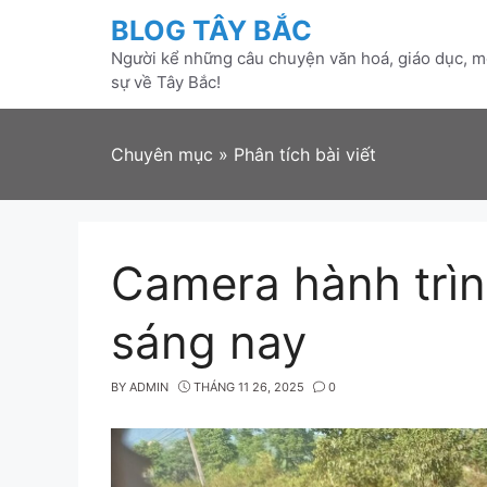
Skip
BLOG TÂY BẮC
to
Người kể những câu chuyện văn hoá, giáo dục, mô
content
sự về Tây Bắc!
Chuyên mục
»
Phân tích bài viết
Camera hành trìn
sáng nay
BY
ADMIN
THÁNG 11 26, 2025
0