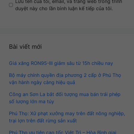
Name
Email
Website
Lưu tên của tôi, email, và trang web trong trình
duyệt này cho lần bình luận kế tiếp của tôi.
Bài viết mới
Giá xăng RON95-III giảm sâu từ 15h chiều nay
Bộ máy chính quyền địa phương 2 cấp ở Phú Thọ
vận hành ngày càng hiệu quả
Công an Sơn La bắt đối tượng mua bán trái phép
số lượng lớn ma túy
Phú Thọ: Xử phạt xưởng may trên đất nông nghiệp,
trại lợn trên đất rừng sản xuất
Phú Thọ ưu tiên cao tốc Việt Trì – Hòa Bình giai