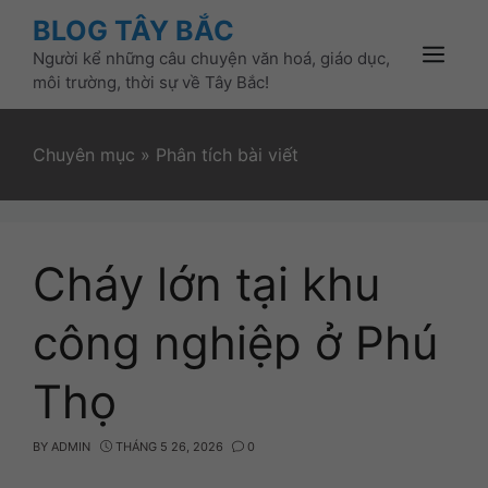
Skip
BLOG TÂY BẮC
to
Người kể những câu chuyện văn hoá, giáo dục,
content
Menu
môi trường, thời sự về Tây Bắc!
Chuyên mục
»
Phân tích bài viết
Cháy lớn tại khu
công nghiệp ở Phú
Thọ
BY
ADMIN
THÁNG 5 26, 2026
0