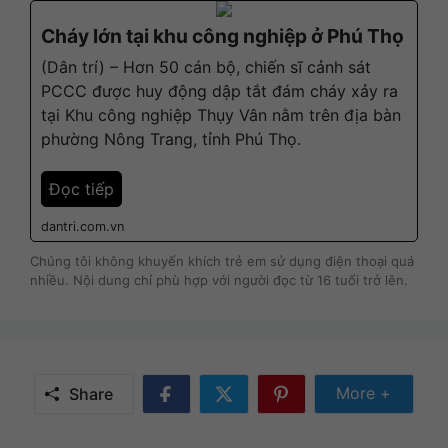
Cháy lớn tại khu công nghiệp ở Phú Thọ
(Dân trí) – Hơn 50 cán bộ, chiến sĩ cảnh sát
PCCC được huy động dập tắt đám cháy xảy ra
tại Khu công nghiệp Thụy Vân nằm trên địa bàn
phường Nông Trang, tỉnh Phú Thọ.
Đọc tiếp
dantri.com.vn
Chúng tôi không khuyến khích trẻ em sử dụng điện thoại quá
nhiều. Nội dung chỉ phù hợp với người đọc từ 16 tuổi trở lên.
Share Mor
More +
Share
Share
Share
Share
on
on
on