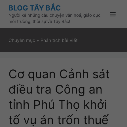
Skip
BLOG TÂY BẮC
to
Người kể những câu chuyện văn hoá, giáo dục,
content
Menu
môi trường, thời sự về Tây Bắc!
Chuyên mục
»
Phân tích bài viết
Cơ quan Cảnh sát
điều tra Công an
tỉnh Phú Thọ khởi
tố vụ án trốn thuế