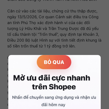
Căn cứ vào các tài liệu, chứng cứ thu thập được,
ngày 13/5/2026, Cơ quan Cảnh sát điều tra Công
an tỉnh Phú Thọ xác định hành vi của các đối
tượng Lý Hữu Khải và Trần Trung Được đã đủ yếu
tố cấu thành tội “Trốn thuế”, quy định tại Khoản 3,
Điều 200 Bộ luật Hình sự với tình tiết định khung là
số tiền trốn thuế từ 1 tỷ đồng trở lên.
Cơ quan Cảnh sát điều tra Công an tỉnh Phú Thọ
đã ra Quyết định khởi tố vụ án hình sự, Quyết định
khởi tố bị can và áp dụng các biện pháp ngăn
chặn theo quy định của pháp luật đối với Lý Hữu
Khải, Giám đốc và Trần Trung Được, Kế toán của
Công ty TNHH Tân Phú Ninh Hòa Bình về tội “Trốn
thuế”, quy định tại Điều 200 Bộ luật Hình sự. Các
quyết định trên đã được Viện kiểm sát nhân dân
cùng cấp phê chuẩn.