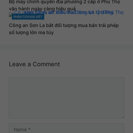
Bộ máy chính quyền địa phương 2 cấp ở Phú Thọ
vận hành ngày càng hiệu quả
PHÂN TÍCH BÀI VIẾT
CATEGORIES
Công an Sơn La bắt đối tượng mua bán trái phép
số lượng lớn ma túy
Leave a Comment
Comment
Name