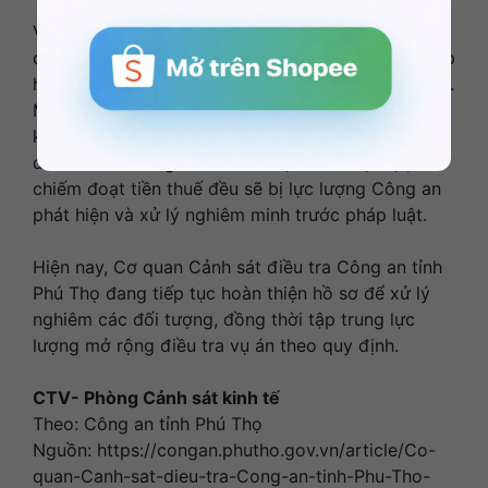
Vụ án là hồi chuông cảnh tỉnh sâu sắc đối với các
doanh nghiệp sản xuất, kinh doanh trong việc chấp
hành nghiêm chỉnh nghĩa vụ thuế đối với Nhà nước.
Mọi hành vi lập hệ thống sổ sách kế toán kép,
không ghi chép đầy đủ doanh thu, không xuất hóa
đơn khi bán hàng hóa nhằm mục đích trục lợi,
chiếm đoạt tiền thuế đều sẽ bị lực lượng Công an
phát hiện và xử lý nghiêm minh trước pháp luật.
Hiện nay, Cơ quan Cảnh sát điều tra Công an tỉnh
Phú Thọ đang tiếp tục hoàn thiện hồ sơ để xử lý
nghiêm các đối tượng, đồng thời tập trung lực
lượng mở rộng điều tra vụ án theo quy định.
CTV- Phòng Cảnh sát kinh tế
Theo: Công an tỉnh Phú Thọ
Nguồn: https://congan.phutho.gov.vn/article/Co-
quan-Canh-sat-dieu-tra-Cong-an-tinh-Phu-Tho-