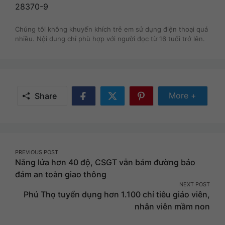
28370-9
Chúng tôi không khuyến khích trẻ em sử dụng điện thoại quá
nhiều. Nội dung chỉ phù hợp với người đọc từ 16 tuổi trở lên.
Share Mor
More +
Share
Share
Share
Share
on
on
on
Facebook
Twitter
Pinterest
Post
PREVIOUS POST
Nắng lửa hơn 40 độ, CSGT vẫn bám đường bảo
navigation
đảm an toàn giao thông
NEXT POST
Phú Thọ tuyển dụng hơn 1.100 chỉ tiêu giáo viên,
nhân viên mầm non