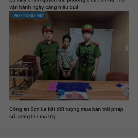
vận hành ngày càng hiệu quả
PHÂN TÍCH BÀI VIẾT
CATEGORIES
Công an Sơn La bắt đối tượng mua bán trái phép
số lượng lớn ma túy