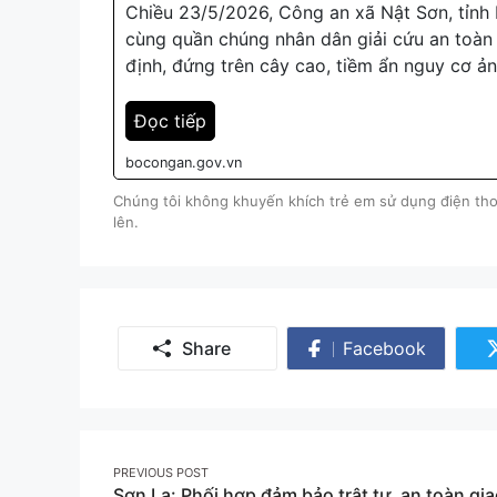
Chiều 23/5/2026, Công an xã Nật Sơn, tỉnh P
cùng quần chúng nhân dân giải cứu an toàn 
định, đứng trên cây cao, tiềm ẩn nguy cơ ả
Đọc tiếp
bocongan.gov.vn
Chúng tôi không khuyến khích trẻ em sử dụng điện thoạ
lên.
Share
Facebook
Share
on
Facebook
Post
PREVIOUS POST
Sơn La: Phối hợp đảm bảo trật tự, an toàn gi