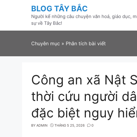
Skip
BLOG TÂY BẮC
to
Người kể những câu chuyện văn hoá, giáo dục, mô
content
sự về Tây Bắc!
Chuyên mục
»
Phân tích bài viết
Công an xã Nật S
thời cứu người d
đặc biệt nguy hi
BY
ADMIN
THÁNG 5 25, 2026
0