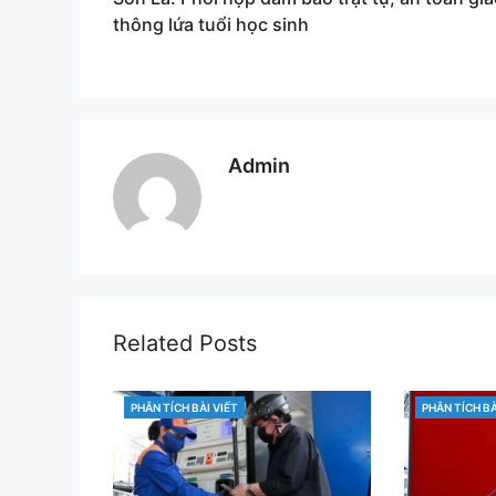
navigation
thông lứa tuổi học sinh
Admin
Related Posts
PHÂN TÍCH BÀI VIẾT
PHÂN TÍCH BÀ
CATEGORIES
CATEGORIES