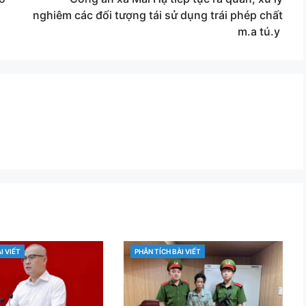
nghiêm các đối tượng tái sử dụng trái phép chất
m.a tú.y
I VIẾT
PHÂN TÍCH BÀI VIẾT
CATEGORIES