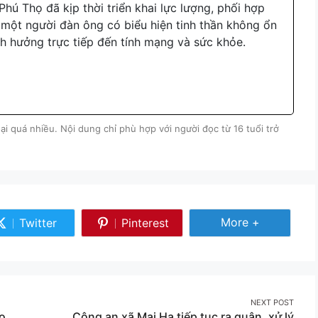
hú Thọ đã kịp thời triển khai lực lượng, phối hợp
một người đàn ông có biểu hiện tinh thần không ổn
nh hưởng trực tiếp đến tính mạng và sức khỏe.
i quá nhiều. Nội dung chỉ phù hợp với người đọc từ 16 tuổi trở
Share More
More +
Twitter
Pinterest
Share
Share
on
on
Twitter
Pinterest
NEXT POST
ao
Công an xã Mai Hạ tiếp tục ra quân, xử lý