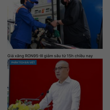
Giá xăng RON95-III giảm sâu từ 15h chiều nay
PHÂN TÍCH BÀI VIẾT
CATEGORIES