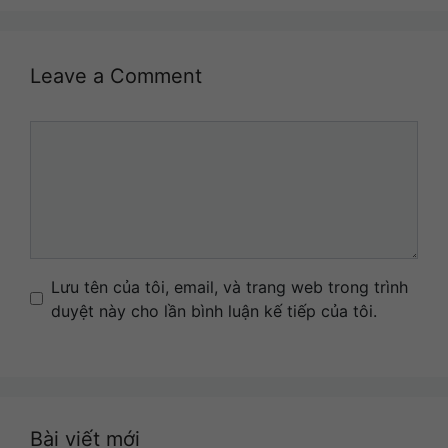
Leave a Comment
Comment
Name
Email
Website
Lưu tên của tôi, email, và trang web trong trình
duyệt này cho lần bình luận kế tiếp của tôi.
Bài viết mới