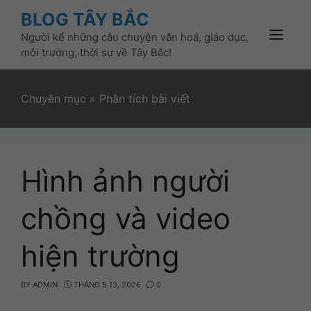
Skip
BLOG TÂY BẮC
to
Người kể những câu chuyện văn hoá, giáo dục,
content
Menu
môi trường, thời sự về Tây Bắc!
Chuyên mục
»
Phân tích bài viết
Hình ảnh người
chồng và video
hiện trường
BY
ADMIN
THÁNG 5 13, 2026
0