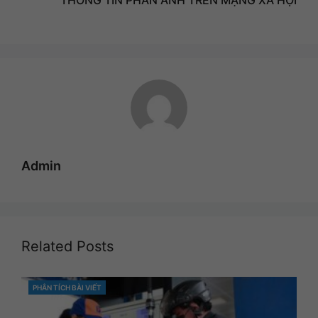
Admin
Related Posts
PHÂN TÍCH BÀI VIẾT
CATEGORIES