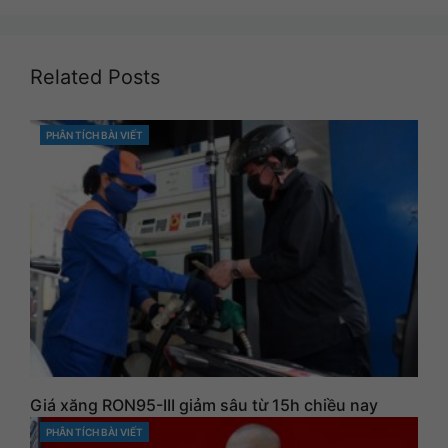
Related Posts
PHÂN TÍCH BÀI VIẾT
CATEGORIES
Giá xăng RON95-III giảm sâu từ 15h chiều nay
PHÂN TÍCH BÀI VIẾT
CATEGORIES