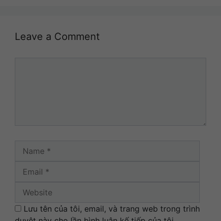
Leave a Comment
Comment
Name
Email
Websi
Lưu tên của tôi, email, và trang web trong trình
duyệt này cho lần bình luận kế tiếp của tôi.