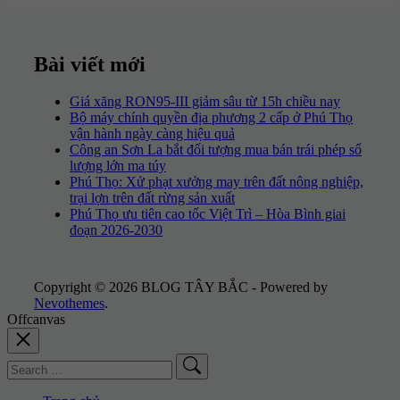
Bài viết mới
Giá xăng RON95-III giảm sâu từ 15h chiều nay
Bộ máy chính quyền địa phương 2 cấp ở Phú Thọ
vận hành ngày càng hiệu quả
Công an Sơn La bắt đối tượng mua bán trái phép số
lượng lớn ma túy
Phú Thọ: Xử phạt xưởng may trên đất nông nghiệp,
trại lợn trên đất rừng sản xuất
Phú Thọ ưu tiên cao tốc Việt Trì – Hòa Bình giai
đoạn 2026-2030
Copyright © 2026 BLOG TÂY BẮC - Powered by
Nevothemes
.
Offcanvas
Search
for: