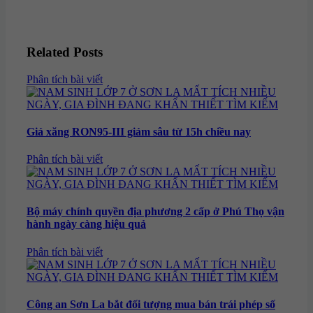
Related Posts
Categories
Phân tích bài viết
Giá xăng RON95-III giảm sâu từ 15h chiều nay
Categories
Phân tích bài viết
Bộ máy chính quyền địa phương 2 cấp ở Phú Thọ vận
hành ngày càng hiệu quả
Categories
Phân tích bài viết
Công an Sơn La bắt đối tượng mua bán trái phép số