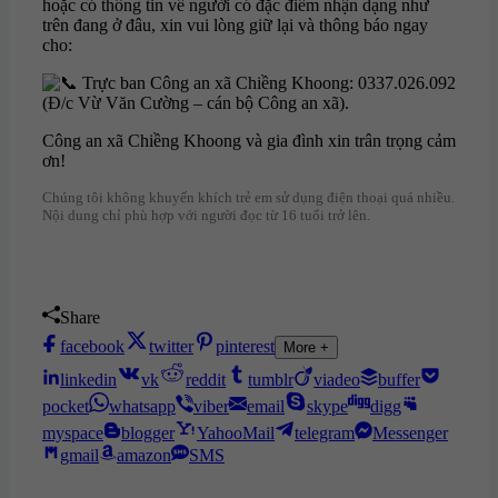
hoặc có thông tin về người có đặc điểm nhận dạng như
trên đang ở đâu, xin vui lòng giữ lại và thông báo ngay
cho:
Trực ban Công an xã Chiềng Khoong: 0337.026.092
(Đ/c Vừ Văn Cường – cán bộ Công an xã).
Công an xã Chiềng Khoong và gia đình xin trân trọng cảm
ơn!
Chúng tôi không khuyến khích trẻ em sử dụng điện thoại quá nhiều.
Nội dung chỉ phù hợp với người đọc từ 16 tuổi trở lên.
Share
Share
Share
Share
facebook
twitter
pinterest
Share
More +
on
on
on
More
Share
Share
Share
Share
Share
Share
Facebook
Twitter
Pinterest
linkedin
vk
reddit
tumblr
viadeo
buffer
on
on
on
on
on
on
Share
Share
Share
Share
Share
Share
pocket
whatsapp
viber
email
skype
digg
Linkedin
Vk
Reddit
Tumblr
Viadeo
Buffer
on
on
on
on
on
on
Share
Share
Share
Share
Share
myspace
blogger
YahooMail
telegram
Messenger
Pocket
Whatsapp
Viber
Email
Skype
Digg
on
on
on
on
on
Share
Share
Share
gmail
amazon
SMS
Myspace
Blogger
Yahoo
Telegram
Faceb
on
on
on
mail
Messen
Gmail
Amazon
SMS