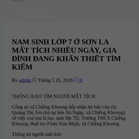
Menu
Chuyên mục
»
Phân tích bài viết
NAM SINH LỚP 7 Ở SƠN LA
MẤT TÍCH NHIỀU NGÀY, GIA
ĐÌNH ĐANG KHẨN THIẾT TÌM
KIẾM
By
admin
Tháng 5 20, 2026
0
THÔNG BÁO TÌM NGƯỜI MẤT TÍCH
Công an xã Chiềng Khoong tiếp nhận tin báo của chị
Quàng Thị Ăm (trú tại bản Nà Ngặp, xã Chiềng Khoong)
về việc con trai là học sinh lớp 7D, Trường THCS Chiềng
Khoong, thuê trọ ở bản Xim Muội, xã Chiềng Khoong
Thông tin người mất tích: