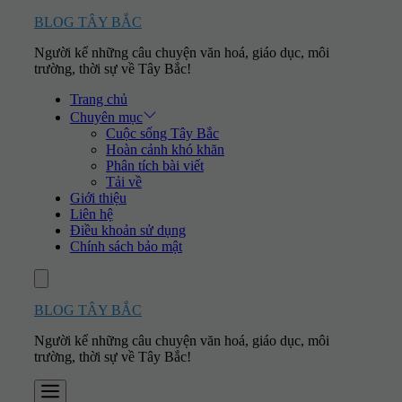
Skip
BLOG TÂY BẮC
to
Người kể những câu chuyện văn hoá, giáo dục, môi
content
trường, thời sự về Tây Bắc!
Trang chủ
Chuyên mục
Cuộc sống Tây Bắc
Hoàn cảnh khó khăn
Phân tích bài viết
Tải về
Giới thiệu
Liên hệ
Điều khoản sử dụng
Chính sách bảo mật
Account
BLOG TÂY BẮC
Người kể những câu chuyện văn hoá, giáo dục, môi
trường, thời sự về Tây Bắc!