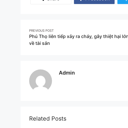
Share
on
Facebook
Post
PREVIOUS POST
Phú Thọ liên tiếp xảy ra cháy, gây thiệt hại lớ
navigation
về tài sản
Admin
Related Posts