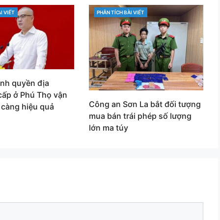
I VIẾT
PHÂN TÍCH BÀI VIẾT
CATEGORIES
ính quyền địa
cấp ở Phú Thọ vận
Công an Sơn La bắt đối tượng
 càng hiệu quả
mua bán trái phép số lượng
lớn ma túy