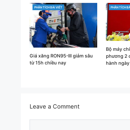
PHÂN TÍCH BÀI VIẾT
PHÂN TÍCH BÀ
CATEGORIES
CATEGORIES
Bộ máy ch
Giá xăng RON95-III giảm sâu
phương 2 
từ 15h chiều nay
hành ngày
Leave a Comment
Comment