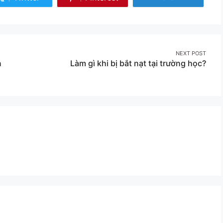
Share
Share
on
on
Twitter
Pinterest
NEXT POST
n
Làm gì khi bị bắt nạt tại trường học?