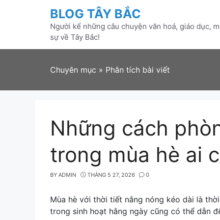
Skip
BLOG TÂY BẮC
to
Người kể những câu chuyện văn hoá, giáo dục, mô
content
sự về Tây Bắc!
Chuyên mục
»
Phân tích bài viết
Những cách phòn
trong mùa hè ai 
BY
ADMIN
THÁNG 5 27, 2026
0
Mùa hè với thời tiết nắng nóng kéo dài là th
trong sinh hoạt hằng ngày cũng có thể dẫn đế