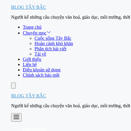
Skip
BLOG TÂY BẮC
to
Người kể những câu chuyện văn hoá, giáo dục, môi trường, thời
content
Trang chủ
Chuyên mục
Cuộc sống Tây Bắc
Hoàn cảnh khó khăn
Phân tích bài viết
Tải về
Giới thiệu
Liên hệ
Điều khoản sử dụng
Chính sách bảo mật
Account
BLOG TÂY BẮC
Người kể những câu chuyện văn hoá, giáo dục, môi trường, thời
Menu
Chuyên mục
»