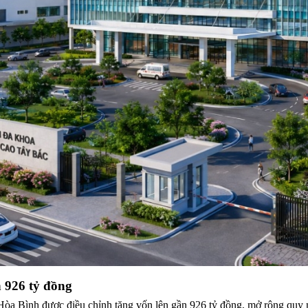
 926 tỷ đồng
òa Bình được điều chỉnh tăng vốn lên gần 926 tỷ đồng, mở rộng quy 