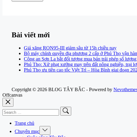
Bài viết mới
Giá xăng RON95-III giảm sâu từ 15h chiều nay
Bộ máy chính quyền địa phương 2 cấp ở Phú Thọ vận hàn
Công an Sơn La bắt đối tượng mua bán trái phép số lượng
Phú Thọ: Xử phạt xưởng may trên đất nông nghiệp, trại lợn
Phú Thọ ưu tiên cao tốc Việt Trì – Hòa Bình giai đoạn 2
Copyright © 2026 BLOG TÂY BẮC - Powered by
Nevotheme
Offcanvas
Search
for:
Trang chủ
Expand
Chuyên mục
/