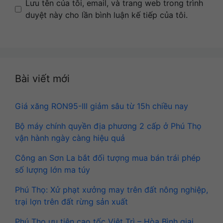
Name
Email
Website
Lưu tên của tôi, email, và trang web trong trình
duyệt này cho lần bình luận kế tiếp của tôi.
Bài viết mới
Giá xăng RON95-III giảm sâu từ 15h chiều nay
Bộ máy chính quyền địa phương 2 cấp ở Phú Thọ
vận hành ngày càng hiệu quả
Công an Sơn La bắt đối tượng mua bán trái phép
số lượng lớn ma túy
Phú Thọ: Xử phạt xưởng may trên đất nông nghiệp,
trại lợn trên đất rừng sản xuất
Phú Thọ ưu tiên cao tốc Việt Trì – Hòa Bình giai