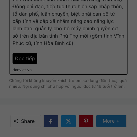
Đông chỉ đạo, tiếp tục thực hiện sáp nhập thôn,
tổ dân phố, luân chuyển, biệt phái cán bộ từ
cấp tỉnh về cấp xã nhằm nâng cao năng lực
lãnh đạo, quản lý cho bộ máy chính quyền cơ
sở trên địa bàn tỉnh Phú Thọ mới (gồm tỉnh Vĩnh
Phúc cũ, tỉnh Hòa Bình cũ).
Đọc tiếp
danviet.vn
Chúng tôi không khuyến khích trẻ em sử dụng điện thoại quá
nhiều. Nội dung chỉ phù hợp với người đọc từ 16 tuổi trở lên.
Share Mor
More +
Share
Share
Share
Share
on
on
on