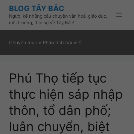
Skip
BLOG TÂY BẮC
to
Người kể những câu chuyện văn hoá, giáo dục,
content
Menu
môi trường, thời sự về Tây Bắc!
Chuyên mục
»
Phân tích bài viết
Phú Thọ tiếp tục
thực hiện sáp nhập
thôn, tổ dân phố;
luân chuyển, biệt