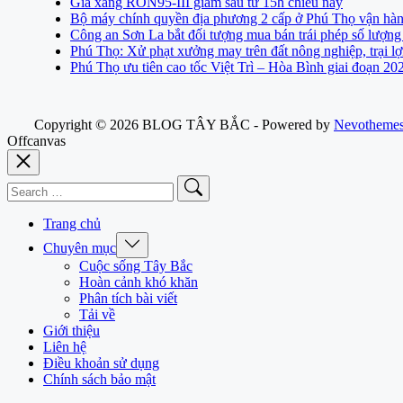
Giá xăng RON95-III giảm sâu từ 15h chiều nay
Bộ máy chính quyền địa phương 2 cấp ở Phú Thọ vận hàn
Công an Sơn La bắt đối tượng mua bán trái phép số lượng
Phú Thọ: Xử phạt xưởng may trên đất nông nghiệp, trại lợn
Phú Thọ ưu tiên cao tốc Việt Trì – Hòa Bình giai đoạn 2
Copyright © 2026 BLOG TÂY BẮC - Powered by
Nevotheme
Offcanvas
Search
for:
Trang chủ
Expand
Chuyên mục
/
Cuộc sống Tây Bắc
Collapse
Hoàn cảnh khó khăn
Phân tích bài viết
Tải về
Giới thiệu
Liên hệ
Điều khoản sử dụng
Chính sách bảo mật