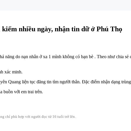
m kiếm nhiều ngày, nhận tin dữ ở Phú Thọ
hả năng do nạn nhân ở xa 1 mình không có bạn bè . Theo như chia sẻ củ
nh xác minh.
yên Quang liện tục đăng tin tìm người thân. Đặc điểm nhận dạng trùng 
 buồn với em trai trên.
g chỉ phù hợp với người đọc từ 16 tuổi trở lên.