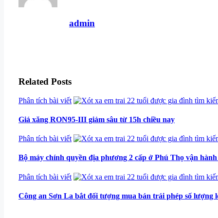
admin
Related Posts
Categories
Phân tích bài viết
Giá xăng RON95-III giảm sâu từ 15h chiều nay
Categories
Phân tích bài viết
Bộ máy chính quyền địa phương 2 cấp ở Phú Thọ vận hành 
Categories
Phân tích bài viết
Công an Sơn La bắt đối tượng mua bán trái phép số lượng 