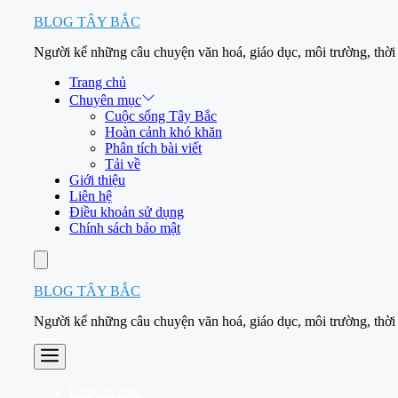
Skip
BLOG TÂY BẮC
to
Người kể những câu chuyện văn hoá, giáo dục, môi trường, thời
content
Trang chủ
Chuyên mục
Cuộc sống Tây Bắc
Hoàn cảnh khó khăn
Phân tích bài viết
Tải về
Giới thiệu
Liên hệ
Điều khoản sử dụng
Chính sách bảo mật
Account
BLOG TÂY BẮC
Người kể những câu chuyện văn hoá, giáo dục, môi trường, thời
Menu
Chuyên mục
»