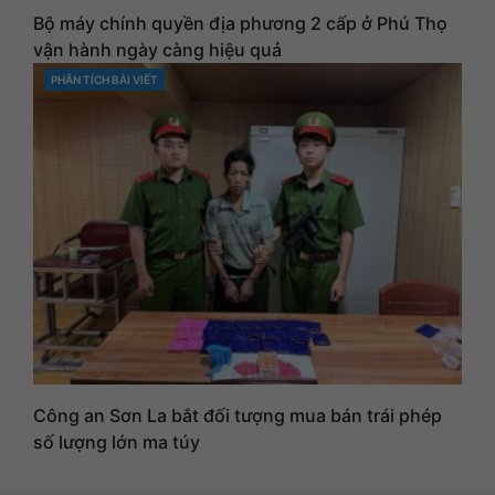
Bộ máy chính quyền địa phương 2 cấp ở Phú Thọ
vận hành ngày càng hiệu quả
PHÂN TÍCH BÀI VIẾT
CATEGORIES
Công an Sơn La bắt đối tượng mua bán trái phép
số lượng lớn ma túy