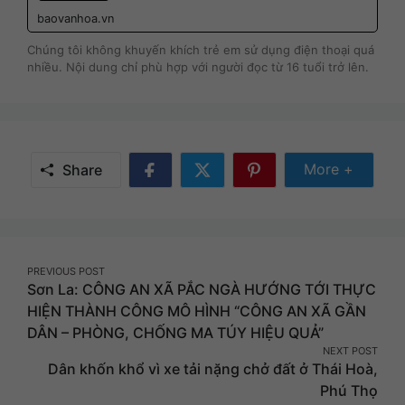
baovanhoa.vn
Chúng tôi không khuyến khích trẻ em sử dụng điện thoại quá
nhiều. Nội dung chỉ phù hợp với người đọc từ 16 tuổi trở lên.
Share Mor
More +
Share
Share
Share
Share
on
on
on
Facebook
Twitter
Pinterest
Post
PREVIOUS POST
Sơn La: CÔNG AN XÃ PẮC NGÀ HƯỚNG TỚI THỰC
navigation
HIỆN THÀNH CÔNG MÔ HÌNH “CÔNG AN XÃ GẦN
DÂN – PHÒNG, CHỐNG MA TÚY HIỆU QUẢ”
NEXT POST
Dân khốn khổ vì xe tải nặng chở đất ở Thái Hoà,
Phú Thọ