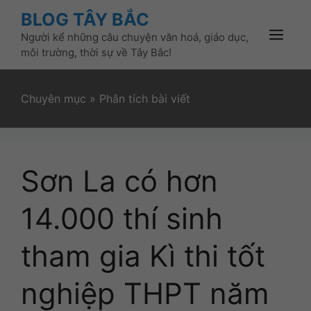
Skip
BLOG TÂY BẮC
to
Người kể những câu chuyện văn hoá, giáo dục,
content
Menu
môi trường, thời sự về Tây Bắc!
Chuyên mục
»
Phân tích bài viết
Sơn La có hơn
14.000 thí sinh
tham gia Kì thi tốt
nghiệp THPT năm