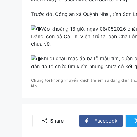
Trước đó, Công an xã Quỳnh Nhai, tỉnh Sơn La
Vào khoảng 13 giờ, ngày 08/052026 chá
Dâng, con bà Cà Thị Viện, trú tại bản Chạ Lón
chưa về.
Khi đi cháu mặc áo ba lỗ màu tím, quần 
dân đã tổ chức tìm kiếm nhưng chưa có kết q
Chúng tôi không khuyến khích trẻ em sử dụng điện thoạ
lên.
Share
Facebook
Share
on