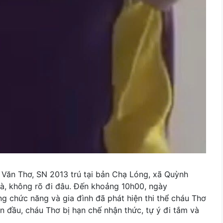
Văn Thơ, SN 2013 trú tại bản Chạ Lóng, xã Quỳnh
nhà, không rõ đi đâu. Đến khoảng 10h00, ngày
ng chức năng và gia đình đã phát hiện thi thể cháu Thơ
 đầu, cháu Thơ bị hạn chế nhận thức, tự ý đi tắm và