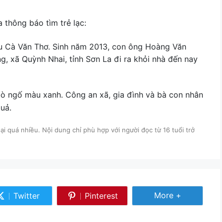
 thông báo tìm trẻ lạc:
u Cà Văn Thơ. Sinh năm 2013, con ông Hoàng Văn
g, xã Quỳnh Nhai, tỉnh Sơn La đi ra khỏi nhà đến nay
bò ngố màu xanh. Công an xã, gia đình và bà con nhân
uả.
i quá nhiều. Nội dung chỉ phù hợp với người đọc từ 16 tuổi trở
Share More
More +
Twitter
Pinterest
Share
Share
on
on