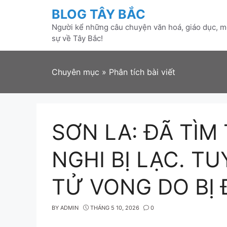
Skip
BLOG TÂY BẮC
to
Người kể những câu chuyện văn hoá, giáo dục, mô
content
sự về Tây Bắc!
Chuyên mục
»
Phân tích bài viết
SƠN LA: ĐÃ TÌM
NGHI BỊ LẠC. T
TỬ VONG DO BỊ
BY
ADMIN
THÁNG 5 10, 2026
0