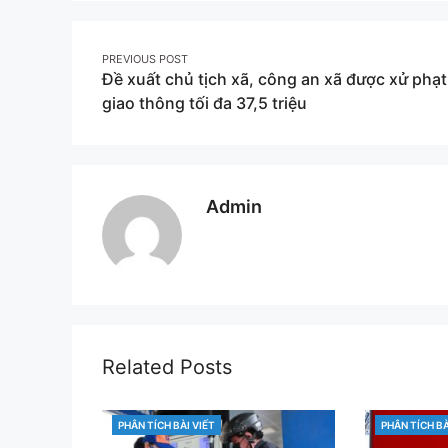
Facebook
Post
PREVIOUS POST
Đề xuất chủ tịch xã, công an xã được xử phạt
navigation
giao thông tối đa 37,5 triệu
Admin
Related Posts
PHÂN TÍCH BÀI VIẾT
PHÂN TÍCH BÀ
CATEGORIES
CATEGORIES