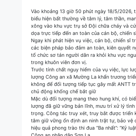
Vào khoảng 13 giờ 50 phút ngày 18/5/2026, t
biểu hiện bất thường về tâm lý, tâm thần, ma
xông vào khu vực trụ sở Đội chữa cháy và cứu
dọa trực tiếp đến an toàn của cán bộ, chiến 
Ngay khi phát hiện vụ việc, cán bộ, chiến sĩ 
các biện pháp bảo đảm an toàn, kiên quyết n
tổ chức sơ tán người dân ra khỏi khu vực ngu
trong khuôn viên đơn vị.
Trước tính chất nguy hiểm của vụ việc, lực 
lượng Công an xã Mường La khẩn trương triể
không để đối tượng tiếp tục gây mất ANTT trê
chủ động khống chế bắt giữ
Mặc dù đối tượng mang theo hung khí, có biể
lượng đã giữ vững bản lĩnh, mưu trí xử lý tì
trọng. Công tác truy xét, truy bắt được triển
tâm giữ vững ổn định an ninh trật tự, bảo vệ
hiệu quả phong trào thi đua “Ba nhất”: “Kỷ luậ
Công an nhân dân Sơn La.