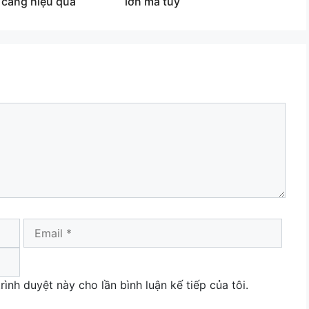
 càng hiệu quả
lớn ma túy
Email
Webs
rình duyệt này cho lần bình luận kế tiếp của tôi.