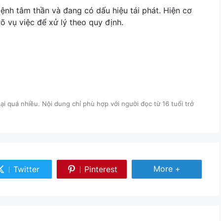
ệnh tâm thần và đang có dấu hiệu tái phát. Hiện cơ
õ vụ việc để xử lý theo quy định.
i quá nhiều. Nội dung chỉ phù hợp với người đọc từ 16 tuổi trở
Share More
More +
Twitter
Pinterest
Share
Share
on
on
Twitter
Pinterest