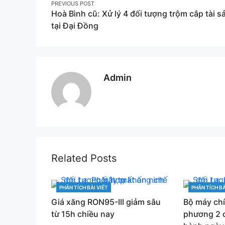
Post
PREVIOUS POST
Hoà Bình cũ: Xử lý 4 đối tượng trộm cắp tài s
navigation
tại Đại Đồng
Admin
Related Posts
PHÂN TÍCH BÀI VIẾT
PHÂN TÍCH BÀ
CATEGORIES
CATEGORIES
Giá xăng RON95-III giảm sâu
Bộ máy ch
từ 15h chiều nay
phương 2 