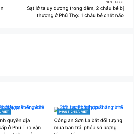
NEXT POST
ản
Sạt lở taluy dương trong đêm, 2 cháu bé bị
thương ở Phú Thọ: 1 cháu bé chết não
I VIẾT
PHÂN TÍCH BÀI VIẾT
CATEGORIES
ính quyền địa
Công an Sơn La bắt đối tượng
cấp ở Phú Thọ vận
mua bán trái phép số lượng