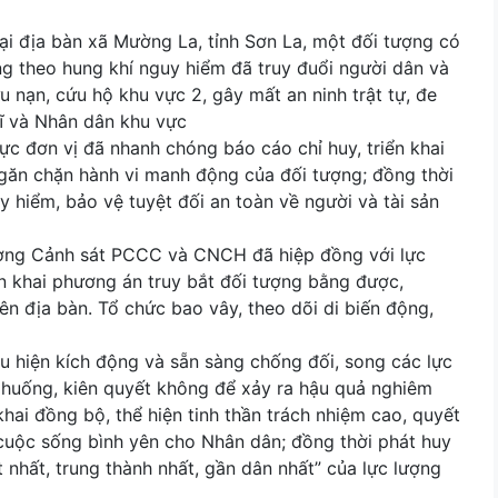
ại địa bàn xã Mường La, tỉnh Sơn La, một đối tượng có
ng theo hung khí nguy hiểm đã truy đuổi người dân và
 nạn, cứu hộ khu vực 2, gây mất an ninh trật tự, đe
sĩ và Nhân dân khu vực
trực đơn vị đã nhanh chóng báo cáo chỉ huy, triển khai
găn chặn hành vi manh động của đối tượng; đồng thời
y hiểm, bảo vệ tuyệt đối an toàn về người và tài sản
lượng Cảnh sát PCCC và CNCH đã hiệp đồng với lực
n khai phương án truy bắt đối tượng bằng được,
n địa bàn. Tổ chức bao vây, theo dõi di biến động,
u hiện kích động và sẵn sàng chống đối, song các lực
nh huống, kiên quyết không để xảy ra hậu quả nghiêm
 khai đồng bộ, thể hiện tinh thần trách nhiệm cao, quyết
 cuộc sống bình yên cho Nhân dân; đồng thời phát huy
t nhất, trung thành nhất, gần dân nhất” của lực lượng