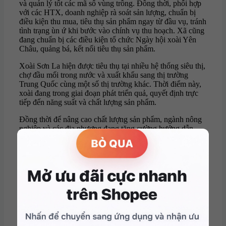
và quản lý tốt các mã số vùng trồng. Đồng thời, phối hợp
với các HTX, doanh nghiệp rà soát sản lượng, chuẩn bị
điều kiện thu mua, tiêu thụ sản phẩm ngay từ đầu vụ, tránh
tình trạng ùn ứ khi bước vào chính vụ thu hoạch. Xã cũng
đang chuẩn bị các điều kiện tổ chức Ngày hội xoài Yên
Châu, quảng bá, kết nối tiêu thụ sản phẩm.
Xoài Sơn La hiện được tiêu thụ tại nhiều hệ thống siêu thị,
chợ đầu mối trong nước và xuất khẩu sang thị trường
Trung Quốc cùng một số thị trường khác. Thời điểm này,
xoài đang trong giai đoạn phát triển quả, quyết định trực
tiếp đến năng suất và chất lượng sản phẩm.
Đồng thời để nâng cao chất lượng sản phẩm, ngành nông
nghiệp và các địa phương đang tăng cường hướng dẫn
người dân chăm sóc xoài theo hướng an toàn, bền vững.
Lãnh đạo Trung tâm Khuyến nông và Chuyển đổi số tỉnh
Sơn La, thông tin: Từ đầu năm, đơn vị đã phối hợp với các
địa phương tổ chức tập huấn kỹ thuật chăm sóc xoài theo
từng giai đoạn sinh trưởng; hướng dẫn người dân sử dụng
chế phẩm sinh học phòng trừ sâu bệnh, thực hiện bao trái
đúng kỹ thuật và bảo đảm thời gian cách ly thuốc bảo vệ
thực vật trước thu hoạch.
Đồng thời, tăng cường kiểm tra, giám sát quy trình sản