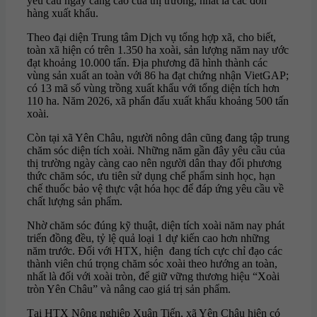
yêu cầu ngày càng cao của thị trường, nhất là các đơn
hàng xuất khẩu.
Theo đại diện Trung tâm Dịch vụ tổng hợp xã, cho biết,
toàn xã hiện có trên 1.350 ha xoài, sản lượng năm nay ước
đạt khoảng 10.000 tấn. Địa phương đã hình thành các
vùng sản xuất an toàn với 86 ha đạt chứng nhận VietGAP;
có 13 mã số vùng trồng xuất khẩu với tổng diện tích hơn
110 ha. Năm 2026, xã phấn đấu xuất khẩu khoảng 500 tấn
xoài.
Còn tại xã Yên Châu, người nông dân cũng đang tập trung
chăm sóc diện tích xoài. Những năm gần đây yêu cầu của
thị trường ngày càng cao nên người dân thay đổi phương
thức chăm sóc, ưu tiên sử dụng chế phẩm sinh học, hạn
chế thuốc bảo vệ thực vật hóa học để đáp ứng yêu cầu về
chất lượng sản phẩm.
Nhờ chăm sóc đúng kỹ thuật, diện tích xoài năm nay phát
triển đồng đều, tỷ lệ quả loại 1 dự kiến cao hơn những
năm trước. Đối với HTX, hiện đang tích cực chỉ đạo các
thành viên chú trọng chăm sóc xoài theo hướng an toàn,
nhất là đối với xoài tròn, để giữ vững thương hiệu “Xoài
tròn Yên Châu” và nâng cao giá trị sản phẩm.
Tại HTX Nông nghiệp Xuân Tiến, xã Yên Châu hiện có