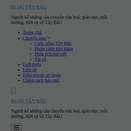
Skip
BLOG TÂY BẮC
to
Người kể những câu chuyện văn hoá, giáo dục, môi
content
trường, thời sự về Tây Bắc!
Trang chủ
Chuyên mục
Cuộc sống Tây Bắc
Hoàn cảnh khó khăn
Phân tích bài viết
Tải về
Giới thiệu
Liên hệ
Điều khoản sử dụng
Chính sách bảo mật
Account
BLOG TÂY BẮC
Người kể những câu chuyện văn hoá, giáo dục, môi
trường, thời sự về Tây Bắc!