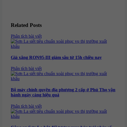
Related Posts
Categories
Phân tích bài viết
Giá xăng RON95-III giảm sâu từ 15h chiều nay
Categories
Phân tích bài viết
Bộ máy chính quyền địa phương 2 cấp ở Phú Thọ vận
hành ngày càng hiệu quả
Categories
Phân tích bài viết