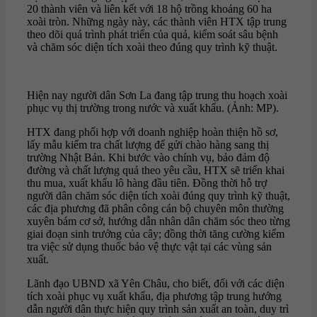
20 thành viên và liên kết với 18 hộ trồng khoảng 60 ha
xoài tròn. Những ngày này, các thành viên HTX tập trung
theo dõi quá trình phát triển của quả, kiểm soát sâu bệnh
và chăm sóc diện tích xoài theo đúng quy trình kỹ thuật.
Hiện nay người dân Sơn La đang tập trung thu hoạch xoài
phục vụ thị trường trong nước và xuất khẩu. (Ảnh: MP).
HTX đang phối hợp với doanh nghiệp hoàn thiện hồ sơ,
lấy mẫu kiểm tra chất lượng để gửi chào hàng sang thị
trường Nhật Bản. Khi bước vào chính vụ, bảo đảm độ
đường và chất lượng quả theo yêu cầu, HTX sẽ triển khai
thu mua, xuất khẩu lô hàng đầu tiên. Đồng thời hỗ trợ
người dân chăm sóc diện tích xoài đúng quy trình kỹ thuật,
các địa phương đã phân công cán bộ chuyên môn thường
xuyên bám cơ sở, hướng dẫn nhân dân chăm sóc theo từng
giai đoạn sinh trưởng của cây; đồng thời tăng cường kiểm
tra việc sử dụng thuốc bảo vệ thực vật tại các vùng sản
xuất.
Lãnh đạo UBND xã Yên Châu, cho biết, đối với các diện
tích xoài phục vụ xuất khẩu, địa phương tập trung hướng
dẫn người dân thực hiện quy trình sản xuất an toàn, duy trì