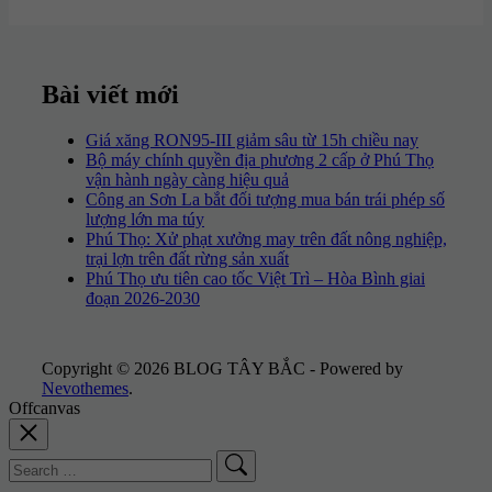
Bài viết mới
Giá xăng RON95-III giảm sâu từ 15h chiều nay
Bộ máy chính quyền địa phương 2 cấp ở Phú Thọ
vận hành ngày càng hiệu quả
Công an Sơn La bắt đối tượng mua bán trái phép số
lượng lớn ma túy
Phú Thọ: Xử phạt xưởng may trên đất nông nghiệp,
trại lợn trên đất rừng sản xuất
Phú Thọ ưu tiên cao tốc Việt Trì – Hòa Bình giai
đoạn 2026-2030
Copyright © 2026 BLOG TÂY BẮC - Powered by
Nevothemes
.
Offcanvas
Search
for: