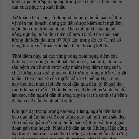
tranh, địa phương đang tập trung siết chặt các tiêu chuẩn
sản xuất phục vụ xuất khẩu.
Từ khâu chăm sóc, sử dụng phân bón, thuốc bảo vệ thực
vật đến thu hoạch, đóng gói đều được kiểm soát nghiêm
ngặt theo quy trình an toàn. Theo thống kê của ngành
nông nghiệp, toàn tỉnh hiện có hơn 16.450 ha xoài, sản
lượng dự kiến đạt trên 97.000 tấn; trong đó có 71 mã số
vùng trồng xuất khẩu với diện tích khoảng 820 ha.
Thời điểm này, tại các vùng trồng xoài trọng điểm của
tỉnh, bà con nông dân tất bật chăm sóc, bao trái, kiểm tra
sâu bệnh và vệ sinh vườn cây nhằm bảo đảm năng suất,
chất lượng quả xoài phục vụ thị trường trong nước và xuất
khẩu. Theo chia sẻ của người dân xã Chiềng Hặc, năm
nay thời tiết thuận lợi nên xoài đậu quả đều, tỷ lệ quả đạt
cao hơn năm trước. Thời điểm này, thời tiết mưa nhiều, độ
ẩm cao, nên người dân thường xuyên cắt tỉa cành sâu bệnh
để hạn chế nấm bệnh phát sinh.
Khi quả đạt trọng lượng khoảng 1 lạng, người tiến hành
bao quả nhằm hạn chế côn trùng gây hại, giữ màu sắc đẹp
cho quả và giảm sử dụng thuốc bảo vệ thực vật trong giai
đoạn gần thu hoạch. Nhiều hộ dân tại xã Chiềng Hặc cũng
tập trung chăm sóc xoài theo hướng an toàn nhằm đáp ứng