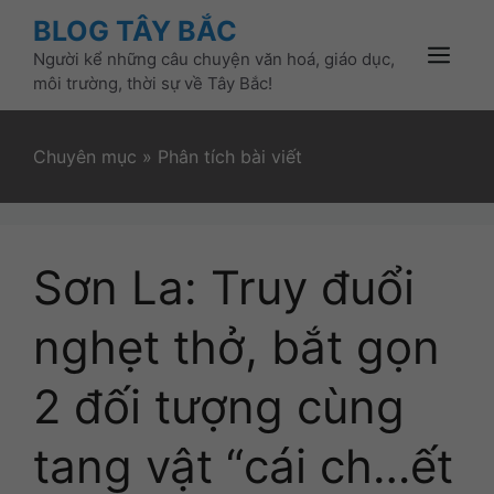
Skip
BLOG TÂY BẮC
to
Người kể những câu chuyện văn hoá, giáo dục,
content
Menu
môi trường, thời sự về Tây Bắc!
Chuyên mục
»
Phân tích bài viết
Sơn La: Truy đuổi
nghẹt thở, bắt gọn
2 đối tượng cùng
tang vật “cái ch…ết