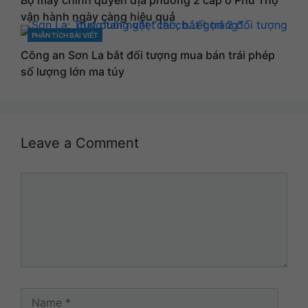
Bộ máy chính quyền địa phương 2 cấp ở Phú Thọ
vận hành ngày càng hiệu quả
PHÂN TÍCH BÀI VIẾT
CATEGORIES
Công an Sơn La bắt đối tượng mua bán trái phép
số lượng lớn ma túy
Leave a Comment
Comment
Name
Email