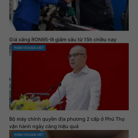
Giá xăng RON95-III giảm sâu từ 15h chiều nay
PHÂN TÍCH BÀI VIẾT
CATEGORIES
Bộ máy chính quyền địa phương 2 cấp ở Phú Thọ
vận hành ngày càng hiệu quả
PHÂN TÍCH BÀI VIẾT
CATEGORIES