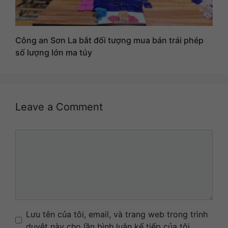
Công an Sơn La bắt đối tượng mua bán trái phép
số lượng lớn ma túy
Leave a Comment
Comment
Name
Email
Website
Lưu tên của tôi, email, và trang web trong trình
duyệt này cho lần bình luận kế tiếp của tôi.