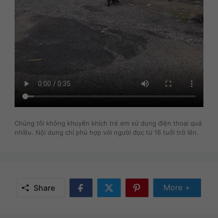
Chúng tôi không khuyến khích trẻ em sử dụng điện thoại quá
nhiều. Nội dung chỉ phù hợp với người đọc từ 16 tuổi trở lên.
Share Mor
More +
Share
Share
Share
Share
on
on
on
Facebook
Twitter
Pinterest