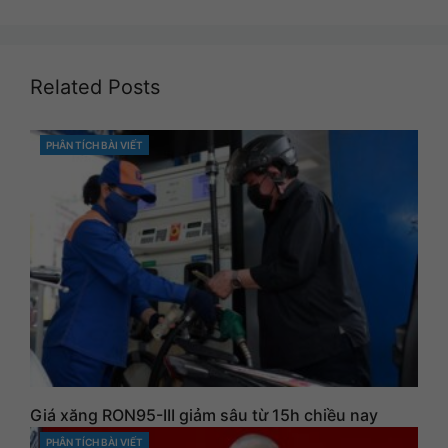
Related Posts
PHÂN TÍCH BÀI VIẾT
CATEGORIES
Giá xăng RON95-III giảm sâu từ 15h chiều nay
PHÂN TÍCH BÀI VIẾT
CATEGORIES