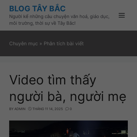
Skip
BLOG TÂY BẮC
to
Người kể những câu chuyện văn hoá, giáo dục,
content
Menu
môi trường, thời sự về Tây Bắc!
Chuyên mục
»
Phân tích bài viết
Video tìm thấy
người bà, người mẹ
BY
ADMIN
THÁNG 11 14, 2025
0