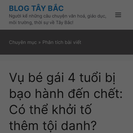
Skip
BLOG TÂY BẮC
to
Người kể những câu chuyện văn hoá, giáo dục,
content
Menu
môi trường, thời sự về Tây Bắc!
Chuyên mục
»
Phân tích bài viết
Vụ bé gái 4 tuổi bị
bạo hành đến chết:
Có thể khởi tố
thêm tội danh?