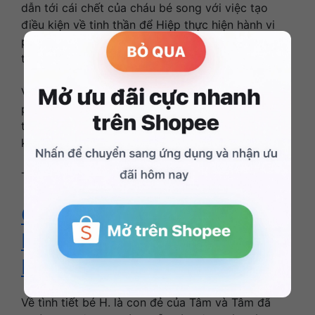
dẫn tới cái chết của cháu bé song với việc tạo
điều kiện về tinh thần để Hiệp thực hiện hành vi
phạm tội, Tâm vẫn có thể bị coi là đồng phạm về
tội Giết người cùng với Hiệp.
Với tình tiết giết người dưới 16 tuổi, khung hình
phạt mà hai đối tượng có thể bị truy tố sẽ là phạt
tù 12-20 năm, tù chung thân hoặc tử hình theo
khoản 1 Điều 123 Bộ luật Hình sự 2015.
TIN LIÊN QUAN
Chuỗi ngày bé gái 4 tuổi bị
bạo hành đến tử vong ở Hà
Nội
Về tình tiết bé H. là con đẻ của Tâm và Tâm đã