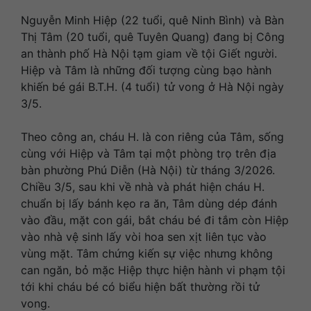
Nguyễn Minh Hiệp (22 tuổi, quê Ninh Bình) và Bàn
Thị Tâm (20 tuổi, quê Tuyên Quang) đang bị Công
an thành phố Hà Nội tạm giam về tội Giết người.
Hiệp và Tâm là những đối tượng cùng bạo hành
khiến bé gái B.T.H. (4 tuổi) tử vong ở Hà Nội ngày
3/5.
Theo công an, cháu H. là con riêng của Tâm, sống
cùng với Hiệp và Tâm tại một phòng trọ trên địa
bàn phường Phú Diễn (Hà Nội) từ tháng 3/2026.
Chiều 3/5, sau khi về nhà và phát hiện cháu H.
chuẩn bị lấy bánh kẹo ra ăn, Tâm dùng dép đánh
vào đầu, mặt con gái, bắt cháu bé đi tắm còn Hiệp
vào nhà vệ sinh lấy vòi hoa sen xịt liên tục vào
vùng mặt. Tâm chứng kiến sự việc nhưng không
can ngăn, bỏ mặc Hiệp thực hiện hành vi phạm tội
tới khi cháu bé có biểu hiện bất thường rồi tử
vong.