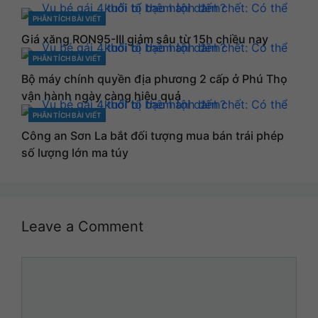
PHÂN TÍCH BÀI VIẾT
CATEGORIES
Giá xăng RON95-III giảm sâu từ 15h chiều nay
PHÂN TÍCH BÀI VIẾT
CATEGORIES
Bộ máy chính quyền địa phương 2 cấp ở Phú Thọ
vận hành ngày càng hiệu quả
PHÂN TÍCH BÀI VIẾT
CATEGORIES
Công an Sơn La bắt đối tượng mua bán trái phép
số lượng lớn ma túy
Leave a Comment
Comment