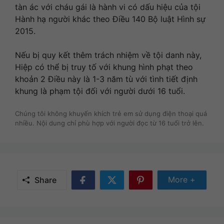
tàn ác với cháu gái là hành vi có dấu hiệu của tội
Hành hạ người khác theo Điều 140 Bộ luật Hình sự
2015.
Nếu bị quy kết thêm trách nhiệm về tội danh này,
Hiệp có thể bị truy tố với khung hình phạt theo
khoản 2 Điều này là 1-3 năm tù với tình tiết định
khung là phạm tội đối với người dưới 16 tuổi.
Chúng tôi không khuyến khích trẻ em sử dụng điện thoại quá
nhiều. Nội dung chỉ phù hợp với người đọc từ 16 tuổi trở lên.
Share Mor
More +
Share
Share
Share
Share
on
on
on
Facebook
Twitter
Pinterest