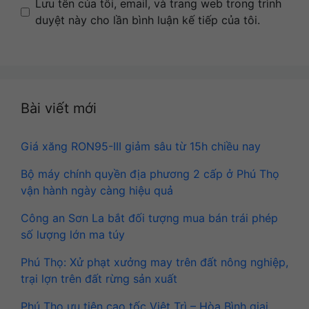
Name
Email
Website
Lưu tên của tôi, email, và trang web trong trình
duyệt này cho lần bình luận kế tiếp của tôi.
Bài viết mới
Giá xăng RON95-III giảm sâu từ 15h chiều nay
Bộ máy chính quyền địa phương 2 cấp ở Phú Thọ
vận hành ngày càng hiệu quả
Công an Sơn La bắt đối tượng mua bán trái phép
số lượng lớn ma túy
Phú Thọ: Xử phạt xưởng may trên đất nông nghiệp,
trại lợn trên đất rừng sản xuất
Phú Thọ ưu tiên cao tốc Việt Trì – Hòa Bình giai