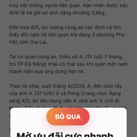
truy xét những người liên quan. Nạn nhân được xác
định là bé gái sơ sinh nặng khoảng 3,6kg.
Đến trưa 6/5, lực lượng công an xác định và tìm
thấy đôi nam nữ liên quan khi đang ở phường Phú
Hội, tỉnh Gia Lai.
Tại cơ quan công an, thiếu nữ A. (15 tuổi 7 tháng,
trú TP Đà Nẵng) khai có thai sau khi quen một nam
thanh niên qua ứng dụng hẹn hò.
Theo lời khai, cuối tháng 4/2026, A. đến chòi rẫy
của anh V. (37 tuổi) ở xã Pơng Drang chơi. Rạng
sáng 4/5, do đau bụng nên A. nhờ anh V. chở đi
khám. Trên đường đi, A. xin vào nhà dân đi vệ sinh
và sinh con tại đây.
Sau khi sinh, do lo sợ bị phát hiện, A. khai đã dùng