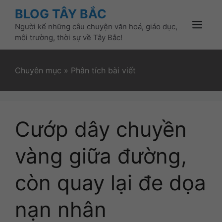
Skip
BLOG TÂY BẮC
to
Người kể những câu chuyện văn hoá, giáo dục,
content
Menu
môi trường, thời sự về Tây Bắc!
Chuyên mục
»
Phân tích bài viết
Cướp dây chuyền
vàng giữa đường,
còn quay lại đe dọa
nạn nhân