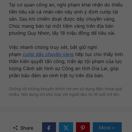
Tại cơ quan công an, nghi phạm khai nhận do thiếu
tiền tiêu xài cá nhân nên nảy sinh ý định cướp tài
sản. Sau khi chiếm đoạt được dây chuyền vàng,
Chúc mang bán tại một tiệm vàng trên địa bàn
phường Quy Nhơn, lấy 18 triệu đồng để tiêu xài.
Việc nhanh chóng truy xét, bắt giữ nghi
phạm
cướp dây chuyền vàng
tiếp tục cho thấy tinh
thần kiên quyết tấn công, trấn áp tội phạm của lực
lượng Cảnh sát hình sự Công an tỉnh Gia Lai, góp
phần bảo đảm an ninh trật tự trên địa bàn.
Chúng tôi không khuyến khích trẻ em sử dụng điện thoại quá
nhiều. Nội dung chỉ phù hợp với người đọc từ 16 tuổi trở lên.
Share Mor
More +
Share
Share
Share
Share