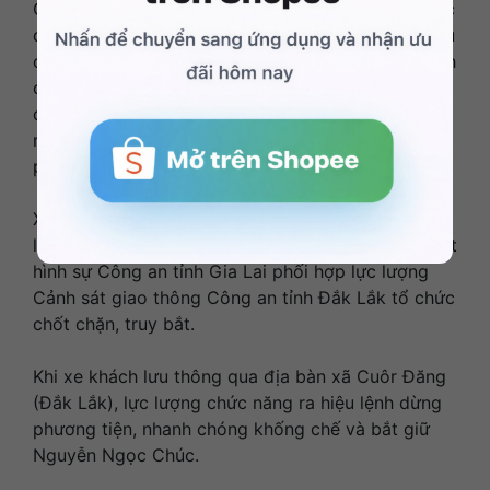
Qua rà soát, lực lượng chức năng nhanh chóng xác
định Nguyễn Ngọc Chúc là nghi phạm thực hiện vụ
cướp dây chuyền vàng nói trên. Quá trình xác minh
cho thấy sau khi gây án, Chúc lẩn trốn tại một khu
chung cư ở phường Quy Nhơn Đông và tìm cách
rời khỏi địa bàn tỉnh Gia Lai để trốn vào các tỉnh
phía nam.
Xác định nghi phạm đang di chuyển trên xe khách
liên tỉnh theo hướng sang Đắk Lắk, Phòng Cảnh sát
hình sự Công an tỉnh Gia Lai phối hợp lực lượng
Cảnh sát giao thông Công an tỉnh Đắk Lắk tổ chức
chốt chặn, truy bắt.
Khi xe khách lưu thông qua địa bàn xã Cuôr Đăng
(Đắk Lắk), lực lượng chức năng ra hiệu lệnh dừng
phương tiện, nhanh chóng khống chế và bắt giữ
Nguyễn Ngọc Chúc.