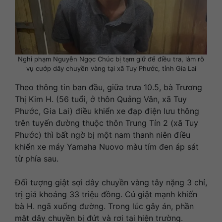
Nghi phạm Nguyễn Ngọc Chúc bị tạm giữ để điều tra, làm rõ
vụ cướp dây chuyền vàng tại xã Tuy Phước, tỉnh Gia Lai
Theo thông tin ban đầu, giữa trưa 10.5, bà Trương
Thị Kim H. (56 tuổi, ở thôn Quảng Vân, xã Tuy
Phước, Gia Lai) điều khiển xe đạp điện lưu thông
trên tuyến đường thuộc thôn Trung Tín 2 (xã Tuy
Phước) thì bất ngờ bị một nam thanh niên điều
khiển xe máy Yamaha Nuovo màu tím đen áp sát
từ phía sau.
Đối tượng giật sợi dây chuyền vàng tây nặng 3 chỉ,
trị giá khoảng 33 triệu đồng. Cú giật mạnh khiến
bà H. ngã xuống đường. Trong lúc gây án, phần
mặt dây chuyền bị đứt và rơi tại hiện trường.