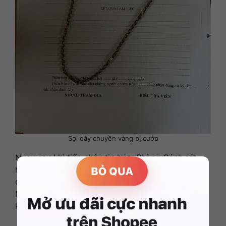
Sợi dây chuyền vàng bị cướp
Ngay sau khi tiếp nhận tin báo, Phòng Cảnh sát
hình sự Công an tỉnh
Gia Lai
phối hợp với công an
các phường Quy Nhơn Đông, Quy Nhơn Nam, Quy
Nhơn Bắc và phường Quy Nhơn khẩn trương triển
khai các biện pháp truy xét.