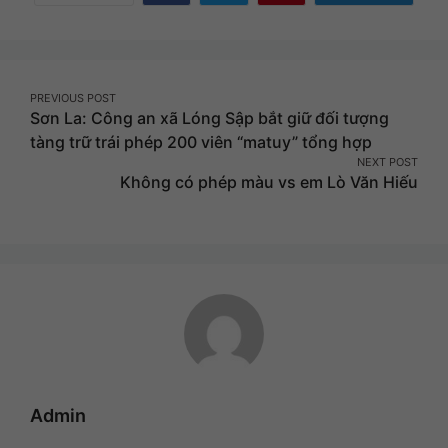
on
on
on
Facebook
Twitter
Pinterest
Post
PREVIOUS POST
Sơn La: Công an xã Lóng Sập bắt giữ đối tượng
navigation
tàng trữ trái phép 200 viên “matuy” tổng hợp
NEXT POST
Không có phép màu vs em Lò Văn Hiếu
Admin