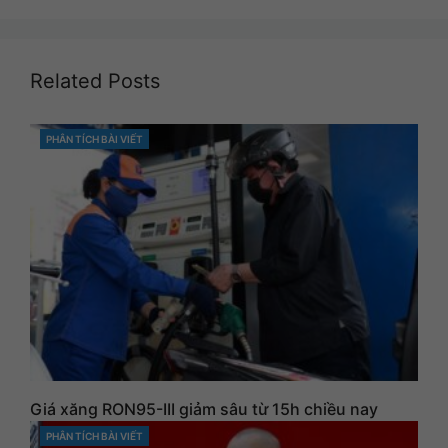
Related Posts
PHÂN TÍCH BÀI VIẾT
CATEGORIES
Giá xăng RON95-III giảm sâu từ 15h chiều nay
PHÂN TÍCH BÀI VIẾT
CATEGORIES