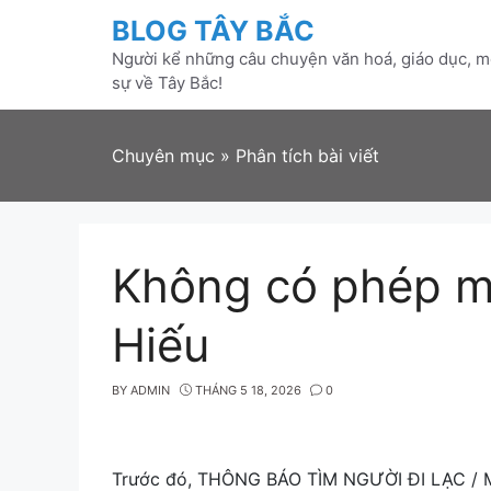
Skip
BLOG TÂY BẮC
to
Người kể những câu chuyện văn hoá, giáo dục, mô
content
sự về Tây Bắc!
Chuyên mục
»
Phân tích bài viết
Không có phép m
Hiếu
BY
ADMIN
THÁNG 5 18, 2026
0
Trước đó, THÔNG BÁO TÌM NGƯỜI ĐI LẠC /