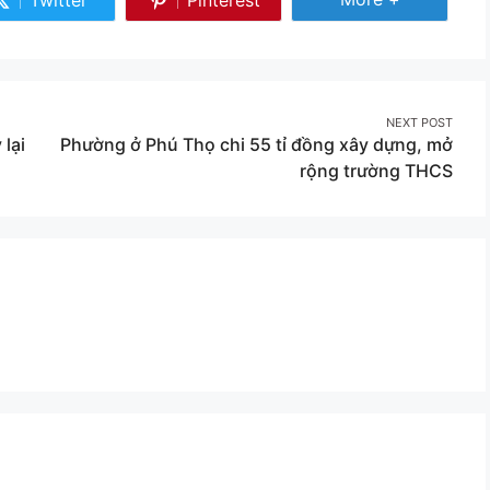
Share
Share
on
on
Twitter
Pinterest
NEXT POST
lại
Phường ở Phú Thọ chi 55 tỉ đồng xây dựng, mở
rộng trường THCS