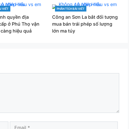
I VIẾT
PHÂN TÍCH BÀI VIẾT
CATEGORIES
ính quyền địa
Công an Sơn La bắt đối tượng
cấp ở Phú Thọ vận
mua bán trái phép số lượng
 càng hiệu quả
lớn ma túy
Email
Webs