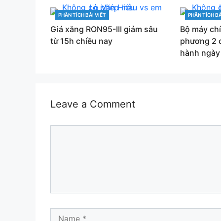
PHÂN TÍCH BÀI VIẾT
PHÂN TÍCH BÀ
CATEGORIES
CATEGORIES
Giá xăng RON95-III giảm sâu
Bộ máy ch
từ 15h chiều nay
phương 2 
hành ngày
Leave a Comment
Comment
Name