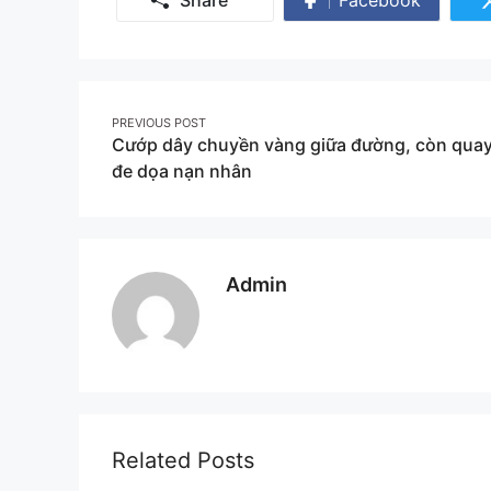
Share
on
Facebook
Post
PREVIOUS POST
Cướp dây chuyền vàng giữa đường, còn quay 
navigation
đe dọa nạn nhân
Admin
Related Posts