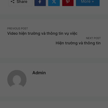
Share Mor
More +
Share
Share
Share
Share
on
on
on
Facebook
Twitter
Pinterest
Post
PREVIOUS POST
Video hiện trường và thông tin vụ việc
navigation
NEXT POST
Hiện trường và thông tin
Admin