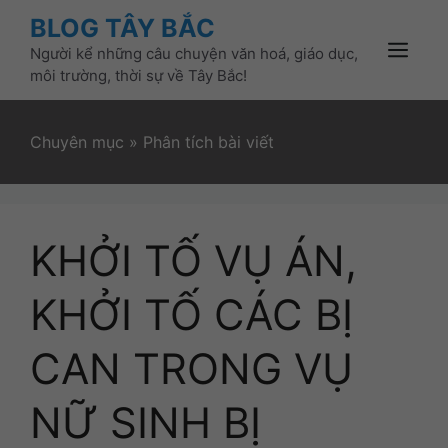
Skip
BLOG TÂY BẮC
to
Người kể những câu chuyện văn hoá, giáo dục,
content
Menu
môi trường, thời sự về Tây Bắc!
Chuyên mục
»
Phân tích bài viết
KHỞI TỐ VỤ ÁN,
KHỞI TỐ CÁC BỊ
CAN TRONG VỤ
NỮ SINH BỊ