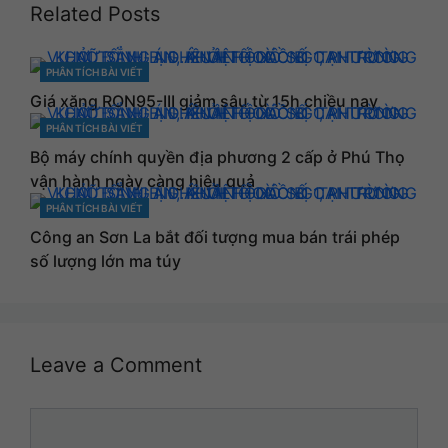
Related Posts
PHÂN TÍCH BÀI VIẾT
CATEGORIES
Giá xăng RON95-III giảm sâu từ 15h chiều nay
PHÂN TÍCH BÀI VIẾT
CATEGORIES
Bộ máy chính quyền địa phương 2 cấp ở Phú Thọ
vận hành ngày càng hiệu quả
PHÂN TÍCH BÀI VIẾT
CATEGORIES
Công an Sơn La bắt đối tượng mua bán trái phép
số lượng lớn ma túy
Leave a Comment
Comment