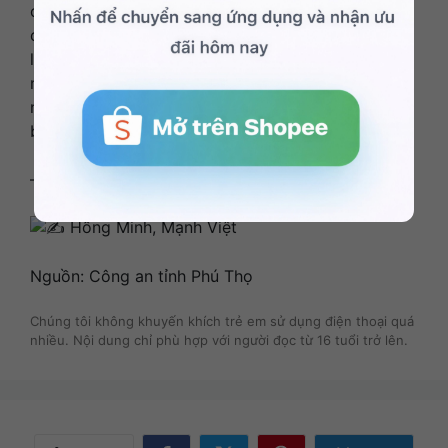
các cơ quan chức năng, nhà trường, gia đình và
các tổ chức đoàn thể trong việc tăng cường quản
lý, giáo dục, định hướng kỹ năng sống, xây dựng
môi trường học đường an toàn, lành mạnh; kịp thời
ngăn chặn, phòng ngừa từ sớm, từ xa các hành vi
bạo lực học đường./.
——
Hồng Minh, Mạnh Việt
Nguồn: Công an tỉnh Phú Thọ
Chúng tôi không khuyến khích trẻ em sử dụng điện thoại quá
nhiều. Nội dung chỉ phù hợp với người đọc từ 16 tuổi trở lên.