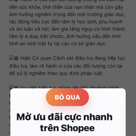
đến sức khỏe, tinh thần của nạn nhân mà còn gây
ảnh hưởng nghiêm trọng đến môi trường giáo dục,
tác động tiêu cực đến tâm lý học sinh, phụ huynh
và dư luận xã hội; làm gia tăng nguy cơ hình thành
tâm lý a dua, bắt chước, ảnh hưởng xấu đến tình
hình an ninh trật tự tại các cơ sở giáo dục.
Hiện Cơ quan Cảnh sát điều tra đang tiếp tục
điều tra, làm rõ hành vi của các đối tượng còn lại
để xử lý nghiêm theo quy định pháp luật.
Vụ việc tiếp tục gióng lên hồi chuông cảnh
báo về tình trạng bạo lực học đường với những
biểu hiện ngày càng phức tạp, manh động và bị
đẩy xa hơn bởi sự cổ súy trên không gian mạng.
Bên cạnh sự vào cuộc quyết liệt của lực lượng
Công an trong công tác phát hiện, xử lý nghiêm
các hành vi vi phạm, cần sự phối hợp chặt chẽ của