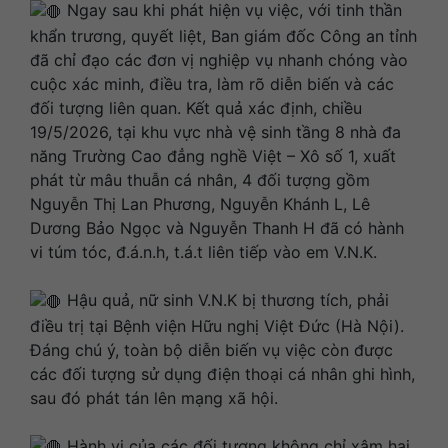
Ngay sau khi phát hiện vụ việc, với tinh thần
khẩn trương, quyết liệt, Ban giám đốc Công an tỉnh
đã chỉ đạo các đơn vị nghiệp vụ nhanh chóng vào
cuộc xác minh, điều tra, làm rõ diễn biến và các
đối tượng liên quan. Kết quả xác định, chiều
19/5/2026, tại khu vực nhà vệ sinh tầng 8 nhà đa
năng Trường Cao đẳng nghề Việt – Xô số 1, xuất
phát từ mâu thuẫn cá nhân, 4 đối tượng gồm
Nguyễn Thị Lan Phương, Nguyễn Khánh L, Lê
Dương Bảo Ngọc và Nguyễn Thanh H đã có hành
vi túm tóc, đ.á.n.h, t.á.t liên tiếp vào em V.N.K.
Hậu quả, nữ sinh V.N.K bị thương tích, phải
điều trị tại Bệnh viện Hữu nghị Việt Đức (Hà Nội).
Đáng chú ý, toàn bộ diễn biến vụ việc còn được
các đối tượng sử dụng điện thoại cá nhân ghi hình,
sau đó phát tán lên mạng xã hội.
Hành vi của các đối tượng không chỉ xâm hại