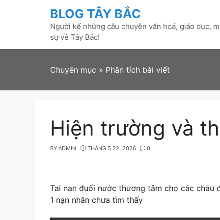
Skip
BLOG TÂY BẮC
to
Người kể những câu chuyện văn hoá, giáo dục, mô
content
sự về Tây Bắc!
Chuyên mục
»
Phân tích bài viết
Hiện trường và th
BY
ADMIN
THÁNG 5 22, 2026
0
Tai nạn đuối nước thương tâm cho các cháu đ
1 nạn nhân chưa tìm thấy