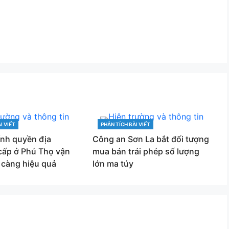
I VIẾT
PHÂN TÍCH BÀI VIẾT
CATEGORIES
ính quyền địa
Công an Sơn La bắt đối tượng
cấp ở Phú Thọ vận
mua bán trái phép số lượng
 càng hiệu quả
lớn ma túy