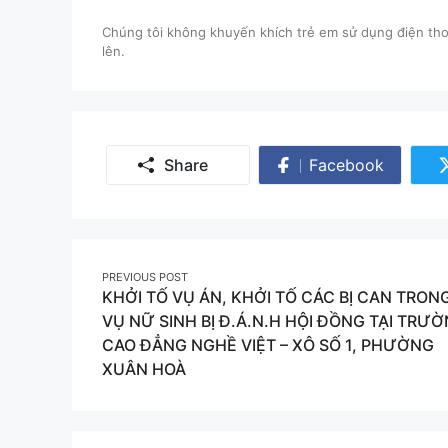
Chúng tôi không khuyến khích trẻ em sử dụng điện thoạ
lên.
Share
Facebook
Share
on
Facebook
Post
PREVIOUS POST
KHỞI TỐ VỤ ÁN, KHỞI TỐ CÁC BỊ CAN TRON
navigation
VỤ NỮ SINH BỊ Đ.Á.N.H HỘI ĐỒNG TẠI TRƯ
CAO ĐẲNG NGHỀ VIỆT – XÔ SỐ 1, PHƯỜNG
XUÂN HOÀ