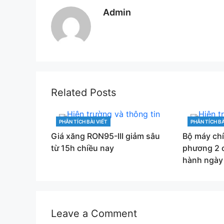
Admin
Related Posts
PHÂN TÍCH BÀI VIẾT
PHÂN TÍCH BÀ
CATEGORIES
CATEGORIES
Giá xăng RON95-III giảm sâu
Bộ máy ch
từ 15h chiều nay
phương 2 
hành ngày
Leave a Comment