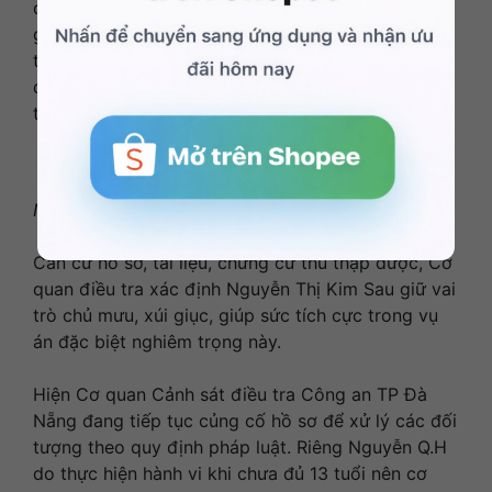
đánh vào đầu cha ruột đến khi bất tỉnh. Sau khi
gây án, Nguyễn Thị Kim Sau còn xóa dấu vết hiện
trường, yêu cầu Bảo trở lại khách sạn và hướng
dẫn H thay quần áo nhằm che giấu hành vi phạm
tội.
Nguyễn Thị Kim Sau tại cơ quan Công an.
Căn cứ hồ sơ, tài liệu, chứng cứ thu thập được, Cơ
quan điều tra xác định Nguyễn Thị Kim Sau giữ vai
trò chủ mưu, xúi giục, giúp sức tích cực trong vụ
án đặc biệt nghiêm trọng này.
Hiện Cơ quan Cảnh sát điều tra Công an TP Đà
Nẵng đang tiếp tục củng cố hồ sơ để xử lý các đối
tượng theo quy định pháp luật. Riêng Nguyễn Q.H
do thực hiện hành vi khi chưa đủ 13 tuổi nên cơ