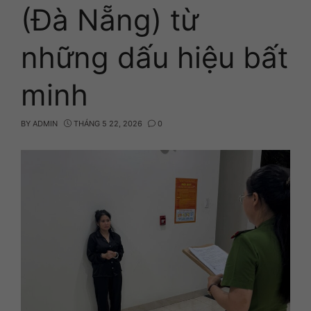
(Đà Nẵng) từ
những dấu hiệu bất
minh
BY
ADMIN
THÁNG 5 22, 2026
0