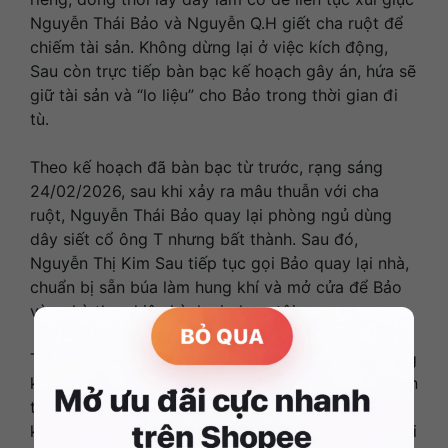
Nguyễn Thái Bảo và Nguyễn Q.H giết cha ruột để
chiếm tài sản. Không dừng lại ở việc kích động,
Sau còn trực tiếp bàn bạc kế hoạch gây án, hứa sẽ
giữ tài sản và “lo liệu” cho Bảo trong thời gian đi
tù.
Theo kế hoạch đã bàn bạc từ trước, rạng sáng
24/02/2026, sau khi xảy ra mâu thuẫn với cha
ruột, Nguyễn Thái Bảo quay lại phòng ngủ dùng
dây siết cổ ông T nhưng bất thành. Sau đó,
Nguyễn Thị Kim Sau tiếp tục gọi Bảo quay lại nhà,
chuẩn bị sẵn búa làm hung khí và mở cửa để Bảo
vào nhà thực hiện hành vi phạm tội.
Trong lúc Bảo tấn công ông T, Sau và H đều chứng
kiến nhưng không can ngăn. Thậm chí, Sau còn liên
tục xúi giục Bảo đánh vào vùng đầu nạn nhân. Sau
khi Bảo rời đi, Sau tiếp tục thúc giục H dùng bàn ủi