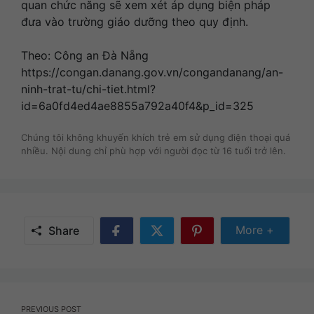
quan chức năng sẽ xem xét áp dụng biện pháp
đưa vào trường giáo dưỡng theo quy định.
Theo: Công an Đà Nẵng
https://congan.danang.gov.vn/congandanang/an-
ninh-trat-tu/chi-tiet.html?
id=6a0fd4ed4ae8855a792a40f4&p_id=325
Chúng tôi không khuyến khích trẻ em sử dụng điện thoại quá
nhiều. Nội dung chỉ phù hợp với người đọc từ 16 tuổi trở lên.
Share Mor
More +
Share
Share
Share
Share
on
on
on
Facebook
Twitter
Pinterest
Post
PREVIOUS POST