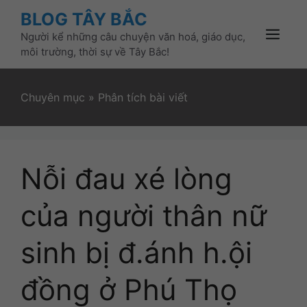
Skip
BLOG TÂY BẮC
to
Người kể những câu chuyện văn hoá, giáo dục,
content
Menu
môi trường, thời sự về Tây Bắc!
Chuyên mục
»
Phân tích bài viết
Nỗi đau xé lòng
của người thân nữ
sinh bị đ.ánh h.ội
đồng ở Phú Thọ