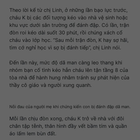
Theo lời kể từ chị Linh, ở những lần bạo lực trước,
cháu K bị các đối tượng kéo vào nhà vệ sinh hoặc
khu vực dưới sân trường để đánh đập. Có lần, trận
đòn roi kéo dài suốt 30 phút, rồi chúng xách cổ
cháu vào lớp học. “Sau mỗi trận đòn, K hay sợ hãi,
tìm cớ nghỉ học vì sợ bị đánh tiếp”, chị Linh nói.
Đến lần này, mức độ dã man càng leo thang khi
nhóm bạn cố tình kéo hẳn cháu lên tận tầng 8 của
tòa nhà để hành hung nhằm tránh sự phát hiện của
thầy cô giáo và người xung quanh.
Nỗi đau của người mẹ khi chứng kiến con bị đánh đập dã man.
Mỗi lần chịu đòn xong, cháu K trở về nhà với đôi
chân tập tễnh, thân hình đầy vết bầm tím và quần
áo lấm lem bùn đất.