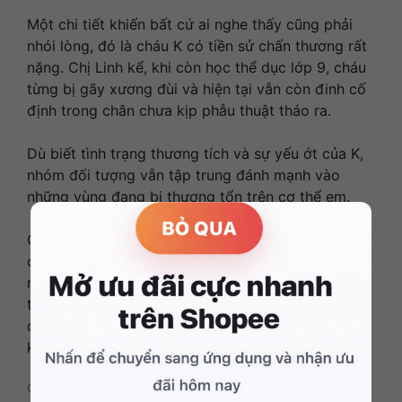
Một chi tiết khiến bất cứ ai nghe thấy cũng phải
nhói lòng, đó là cháu K có tiền sử chấn thương rất
nặng. Chị Linh kể, khi còn học thể dục lớp 9, cháu
từng bị gãy xương đùi và hiện tại vẫn còn đinh cố
định trong chân chưa kịp phẫu thuật tháo ra.
Dù biết tình trạng thương tích và sự yếu ớt của K,
nhóm đối tượng vẫn tập trung đánh mạnh vào
những vùng đang bị thương tổn trên cơ thể em.
Chị Linh đau xót khi trận đòn vừa qua đã khiến
cháu K bị ngất xỉu ngay tại chỗ. Sau khi thấy nạn
nhân ngất đi, các đối tượng dìu cháu vào phòng y
tế của nhà trường. Tại đây, chúng ép buộc, đe dọa
cháu phải nói dối thầy cô là bị ngã cầu thang, nếu
không nghe lời sẽ bị “đánh chết”.
Chúng tôi không khuyến khích trẻ em sử dụng điện thoại quá