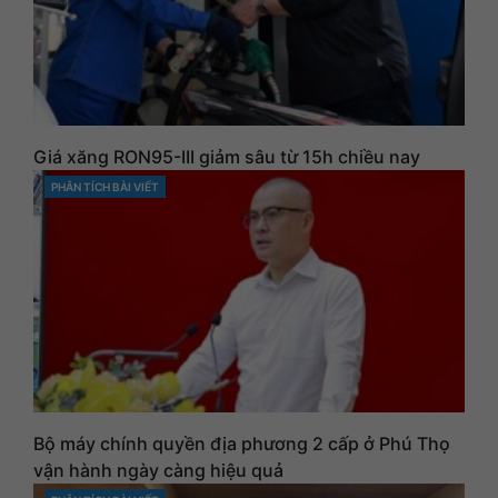
Giá xăng RON95-III giảm sâu từ 15h chiều nay
PHÂN TÍCH BÀI VIẾT
CATEGORIES
Bộ máy chính quyền địa phương 2 cấp ở Phú Thọ
vận hành ngày càng hiệu quả