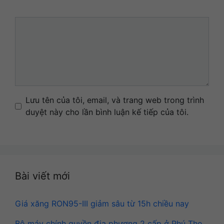
Comment
Name
Email
Website
Lưu tên của tôi, email, và trang web trong trình
duyệt này cho lần bình luận kế tiếp của tôi.
Bài viết mới
Giá xăng RON95-III giảm sâu từ 15h chiều nay
Bộ máy chính quyền địa phương 2 cấp ở Phú Thọ