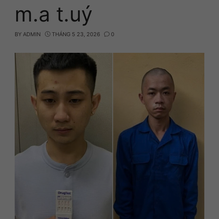
m.a t.uý
BY
ADMIN
THÁNG 5 23, 2026
0