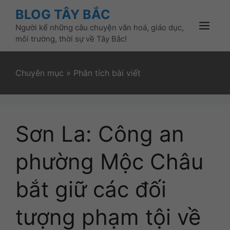
Skip
BLOG TÂY BẮC
to
Người kể những câu chuyện văn hoá, giáo dục,
content
Menu
môi trường, thời sự về Tây Bắc!
Chuyên mục
»
Phân tích bài viết
Sơn La: Công an
phường Mộc Châu
bắt giữ các đối
tượng phạm tội về