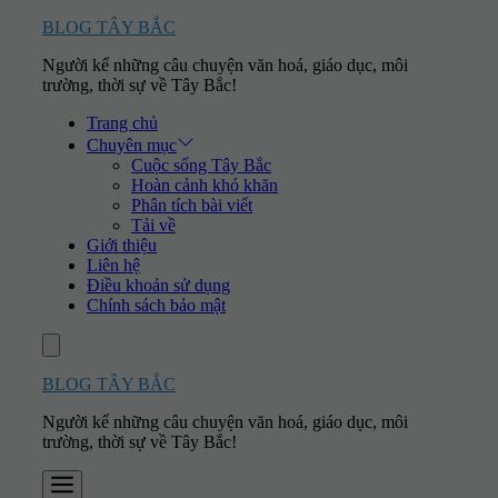
Skip
BLOG TÂY BẮC
to
Người kể những câu chuyện văn hoá, giáo dục, môi
content
trường, thời sự về Tây Bắc!
Trang chủ
Chuyên mục
Cuộc sống Tây Bắc
Hoàn cảnh khó khăn
Phân tích bài viết
Tải về
Giới thiệu
Liên hệ
Điều khoản sử dụng
Chính sách bảo mật
Account
BLOG TÂY BẮC
Người kể những câu chuyện văn hoá, giáo dục, môi
trường, thời sự về Tây Bắc!