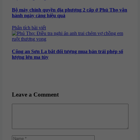
Bộ máy chính quyền địa phương 2 cấp ở Phú Thọ vận
hành ngày càng hiệu quả
Categories
Phân tích bài viết
Công an Sơn La bắt đối tượng mua bán trái phép số
lượng lớn ma túy
Leave a Comment
Comment
Name
Email