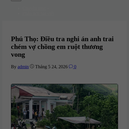
Menu
Chuyên mục
»
Phân tích bài viết
Phú Thọ: Điều tra nghi án anh trai
chém vợ chồng em ruột thương
vong
By
admin
Tháng 5 24, 2026
0