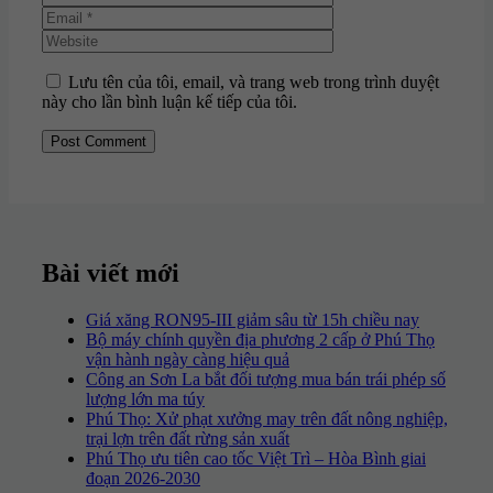
Website
Lưu tên của tôi, email, và trang web trong trình duyệt
này cho lần bình luận kế tiếp của tôi.
Bài viết mới
Giá xăng RON95-III giảm sâu từ 15h chiều nay
Bộ máy chính quyền địa phương 2 cấp ở Phú Thọ
vận hành ngày càng hiệu quả
Công an Sơn La bắt đối tượng mua bán trái phép số
lượng lớn ma túy
Phú Thọ: Xử phạt xưởng may trên đất nông nghiệp,
trại lợn trên đất rừng sản xuất
Phú Thọ ưu tiên cao tốc Việt Trì – Hòa Bình giai
đoạn 2026-2030