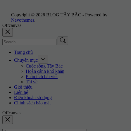
Copyright © 2026 BLOG TÂY BẮC - Powered by
Nevothemes
.
Offcanvas
Search
for:
Trang chủ
Expand
Chuyên mục
/
Cuộc sống Tây Bắc
Collapse
Hoàn cảnh khó khăn
Phân tích bài viết
Tải về
Giới thiệu
Liên hệ
Điều khoản sử dụng
Chính sách bảo mật
Offcanvas