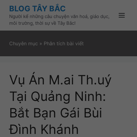
Skip
BLOG TÂY BẮC
to
Người kể những câu chuyện văn hoá, giáo dục,
content
Menu
môi trường, thời sự về Tây Bắc!
Chuyên mục
»
Phân tích bài viết
Vụ Án M.ai Th.uý
Tại Quảng Ninh:
Bắt Bạn Gái Bùi
Đình Khánh