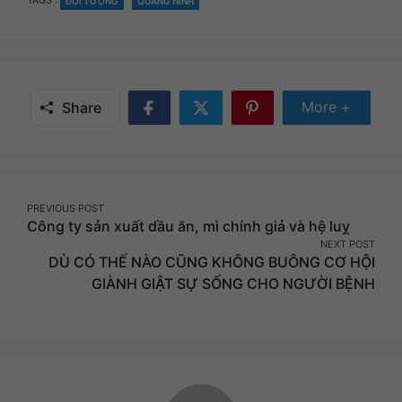
TAGS :
ĐỐI TƯỢNG
QUẢNG NINH
Share Mor
More +
Share
Share
Share
Share
on
on
on
Facebook
Twitter
Pinterest
Post
PREVIOUS POST
Công ty sản xuất dầu ăn, mì chính giả và hệ luỵ
navigation
NEXT POST
DÙ CÓ THẾ NÀO CŨNG KHÔNG BUÔNG CƠ HỘI
GIÀNH GIẬT SỰ SỐNG CHO NGƯỜI BỆNH