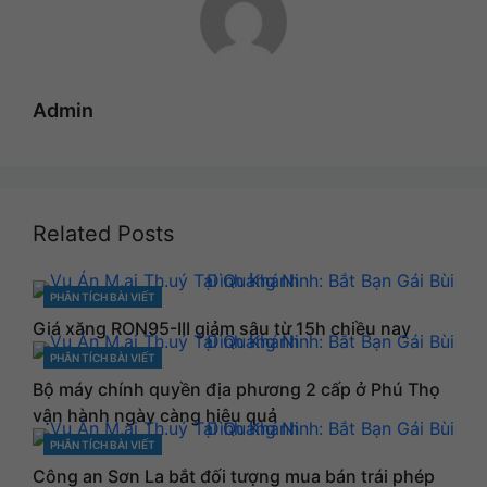
Admin
Related Posts
PHÂN TÍCH BÀI VIẾT
CATEGORIES
Giá xăng RON95-III giảm sâu từ 15h chiều nay
PHÂN TÍCH BÀI VIẾT
CATEGORIES
Bộ máy chính quyền địa phương 2 cấp ở Phú Thọ
vận hành ngày càng hiệu quả
PHÂN TÍCH BÀI VIẾT
CATEGORIES
Công an Sơn La bắt đối tượng mua bán trái phép