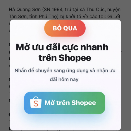
Hà Quang Sơn (SN 1994, trú tại xã Thu Cúc, huyện
Tân Sơn, tỉnh Phú Thọ) bị khởi tố về các tội: Gi…ết
người, mua bán trái phép chất M.T, tàng trữ, sử
dụng trái phép V.K quân dụng.
Nguyễn Hữu Đằng (SN 1967, trú tại tổ 4 khu 5,
phường Trần Hưng Đạo, TP Hạ Long, Quảng Ninh –
bác ruột đối tượng Bùi Đình Khánh), bị khởi tố tội
mua bán trái phép chất M.T.
Nguyễn Văn Linh (SN 1989, trú tại thị trấn Yên Lạc,
huyện Yên Lạc, Vĩnh Phúc – chú rể đối tượng Hà
Thương Hải) bị khởi tố tội mua bán trái phép chất
M.T.
Đinh Văn Thiết (SN 2001, trú tại xóm Thuận, xã Mỹ
Thuận, huyện Tân Sơn, tỉnh Phú Thọ – em họ đối
tượng Hà Thương Hải), bị khởi tố về các tội: Mua